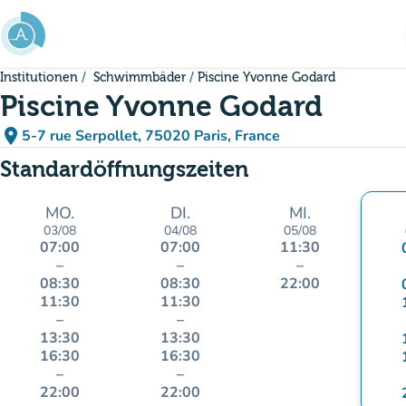
Gehe zum Hauptinhalt
Institutionen
Schwimmbäder
Piscine Yvonne Godard
Piscine Yvonne Godard
place
5-7 rue Serpollet, 75020 Paris, France
(in Google Maps öffnen)
(new tab)
Standardöffnungszeiten
MO.
DI.
MI.
03/08
04/08
05/08
07:00
07:00
11:30
–
–
–
08:30
08:30
22:00
11:30
11:30
–
–
13:30
13:30
16:30
16:30
–
–
22:00
22:00