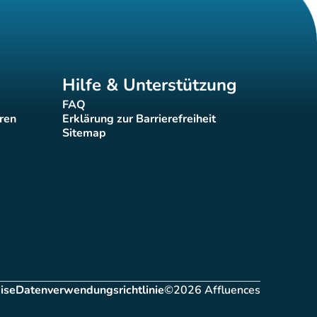
Hilfe & Unterstützung
FAQ
(new tab)
eren
Erklärung zur Barrierefreiheit
(new tab)
Sitemap
(new tab)
ise
Datenverwendungsrichtlinie
©2026 Affluences
ab)
(new tab)