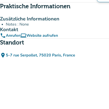
Praktische Informationen
Zusätzliche Informationen
Notes : None
Kontakt
phone
computer
Anrufen
Website aufrufen
(new tab)
Standort
place
5-7 rue Serpollet, 75020 Paris, France
(in Google Maps öffnen)
(new tab)