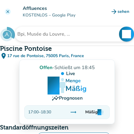
Gehe zum Hauptinhalt
Affluences
arrow_forward
sehen
clear
(new ta
KOSTENLOS
– Google Play
search
See
Suche nach einer Einrichtung
Piscine Pontoise
place
17 rue de Pontoise, 75005 Paris, France
(in Google Maps öffnen)
(new tab)
Offen
-
Schließt um 18:45
Live
man
man
man
Menge
Mäßig
insights
Prognosen
trending_flat
17:00
–
18:30
Mäßig
man
man
man
Stabil
Standardöffnungszeiten