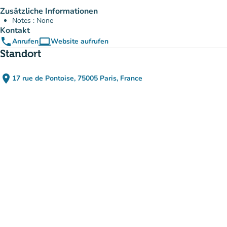
Zusätzliche Informationen
Notes : None
Kontakt
phone
computer
Anrufen
Website aufrufen
(new tab)
Standort
place
17 rue de Pontoise, 75005 Paris, France
(in Google Maps öffnen)
(new tab)