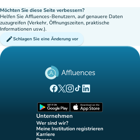
Möchten Sie diese Seite verbessern?
Helfen Sie Affluences-Benutzern, auf genauere Daten
zuzugreifen (Verkehr, Öffnungszeiten, praktische
Informationen usw.).
edit
Schlagen Sie eine Änderung vor
(new tab)
(new tab)
(new tab)
(new tab)
(new tab)
Affluences Facebook-Seite
Affluences Twitter-Seite
Affluences Instagram-Seite
Affluences Tiktok-Seite
Affluences LinkedIn-Seit
(new tab)
(new tab)
Unternehmen
Wer sind wir?
(new tab)
Meine Institution registrieren
(new tab)
Karriere
(new tab)