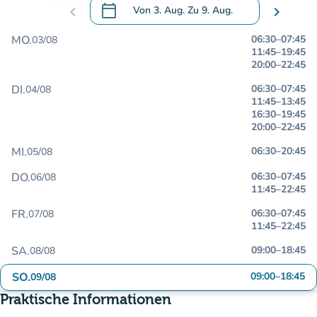
calendar_today
chevron_left
Von
3. Aug.
Zu
9. Aug.
chevron_right
.
Öffnen Sie den Kalender, um Daten zu än
MO.
06:30
–
07:45
03/08
11:45
–
19:45
20:00
–
22:45
DI.
06:30
–
07:45
04/08
11:45
–
13:45
16:30
–
19:45
20:00
–
22:45
MI.
06:30
–
20:45
05/08
DO.
06:30
–
07:45
06/08
11:45
–
22:45
FR.
06:30
–
07:45
07/08
11:45
–
22:45
SA.
09:00
–
18:45
08/08
SO.
09:00
–
18:45
09/08
Praktische Informationen