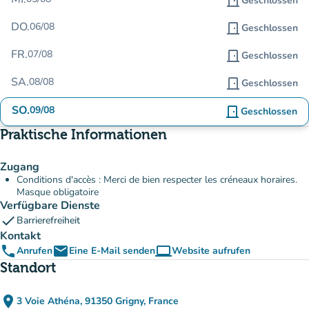
door_front
Geschlossen
DO.
06/08
door_front
Geschlossen
FR.
07/08
door_front
Geschlossen
SA.
08/08
door_front
Geschlossen
SO.
09/08
door_front
Geschlossen
Praktische Informationen
Zugang
Conditions d'accès : Merci de bien respecter les créneaux horaires.
Masque obligatoire
Verfügbare Dienste
check
Barrierefreiheit
Kontakt
phone
email
computer
Anrufen
Eine E-Mail senden
Website aufrufen
(new tab)
Standort
place
3 Voie Athéna, 91350 Grigny, France
(in Google Maps öffnen)
(new tab)