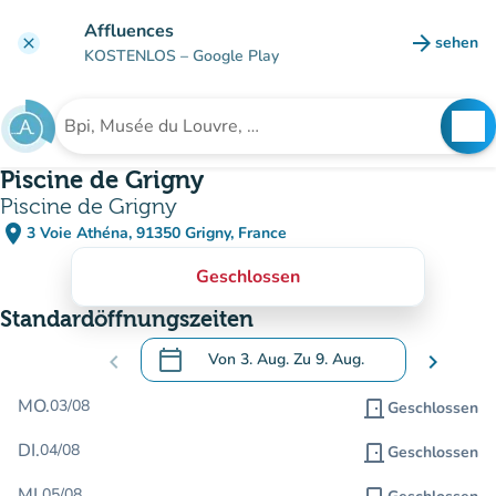
Gehe zum Hauptinhalt
Affluences
arrow_forward
sehen
clear
(new ta
KOSTENLOS
– Google Play
search
See
Suche nach einer Einrichtung
Piscine de Grigny
Piscine de Grigny
place
3 Voie Athéna, 91350 Grigny, France
(in Google Maps öffnen)
(new tab)
Geschlossen
Standardöffnungszeiten
calendar_today
chevron_left
Von
3. Aug.
Zu
9. Aug.
chevron_right
.
Öffnen Sie den Kalender, um Daten zu än
MO.
03/08
door_front
Geschlossen
DI.
04/08
door_front
Geschlossen
MI.
05/08