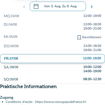
calendar_today
chevron_left
Von
3. Aug.
Zu
9. Aug.
chevron_right
.
Öffnen Sie den Kalender, um Daten zu än
MO.
12:00
–
19:00
03/08
DI.
12:00
–
18:30
04/08
19:00
–
21:00
MI.
05/08
door_front
Geschlossen
DO.
12:00
–
18:30
06/08
19:00
–
21:00
FR.
12:00
–
19:00
07/08
SA.
10:00
–
12:00
08/08
14:00
–
19:00
SO.
08:30
–
12:30
09/08
Praktische Informationen
Zugang
Conditions d'accès : https://www.roissypaysdefrance.fr/