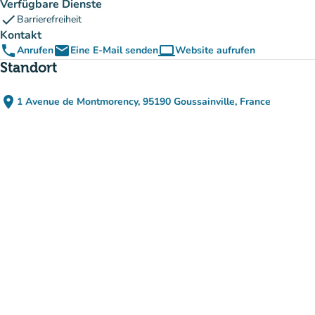
Verfügbare Dienste
check
Barrierefreiheit
Kontakt
phone
email
computer
Anrufen
Eine E-Mail senden
Website aufrufen
(new tab)
Standort
place
1 Avenue de Montmorency, 95190 Goussainville, France
(in Google Maps öffnen)
(new tab)