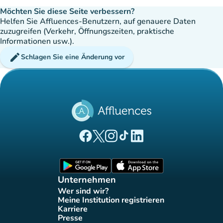
Möchten Sie diese Seite verbessern?
Helfen Sie Affluences-Benutzern, auf genauere Daten
zuzugreifen (Verkehr, Öffnungszeiten, praktische
Informationen usw.).
edit
Schlagen Sie eine Änderung vor
(new tab)
(new tab)
(new tab)
(new tab)
(new tab)
Affluences Facebook-Seite
Affluences Twitter-Seite
Affluences Instagram-Seite
Affluences Tiktok-Seite
Affluences LinkedIn-Seit
(new tab)
(new tab)
Unternehmen
Wer sind wir?
(new tab)
Meine Institution registrieren
(new tab)
Karriere
(new tab)
Presse
(new tab)