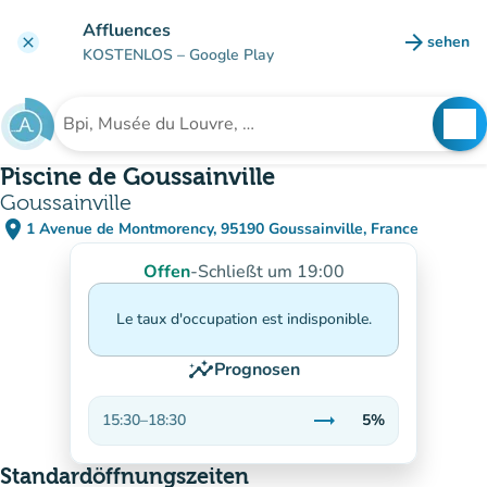
Gehe zum Hauptinhalt
Affluences
arrow_forward
sehen
clear
(new ta
KOSTENLOS
– Google Play
search
See
Suche nach einer Einrichtung
Piscine de Goussainville
Goussainville
place
1 Avenue de Montmorency, 95190 Goussainville, France
(in Google Maps öffnen)
(new tab)
Offen
-
Schließt um 19:00
Le taux d'occupation est indisponible.
insights
Prognosen
trending_flat
15:30
–
18:30
5%
Stabil
Standardöffnungszeiten