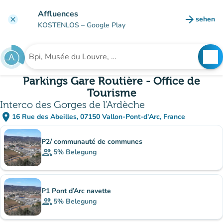
Gehe zum Hauptinhalt
Affluences
arrow_forward
sehen
clear
(new ta
KOSTENLOS
– Google Play
search
See
Suche nach einer Einrichtung
Parkings Gare Routière - Office de
Tourisme
Interco des Gorges de l'Ardèche
place
16 Rue des Abeilles, 07150 Vallon-Pont-d'Arc, France
(in Google Maps öffnen)
(new tab)
Unterinstitutionen
P2/ communauté de communes
group
5%
Belegung
P1 Pont d’Arc navette
group
5%
Belegung