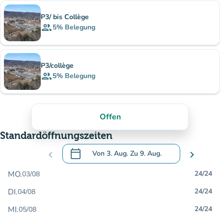
P3/ bis Collège
group
5%
Belegung
P3/collège
group
5%
Belegung
Offen
Standardöffnungszeiten
calendar_today
chevron_left
Von
3. Aug.
Zu
9. Aug.
chevron_right
.
Öffnen Sie den Kalender, um Daten zu än
MO.
24/24
03/08
DI.
24/24
04/08
MI.
24/24
05/08