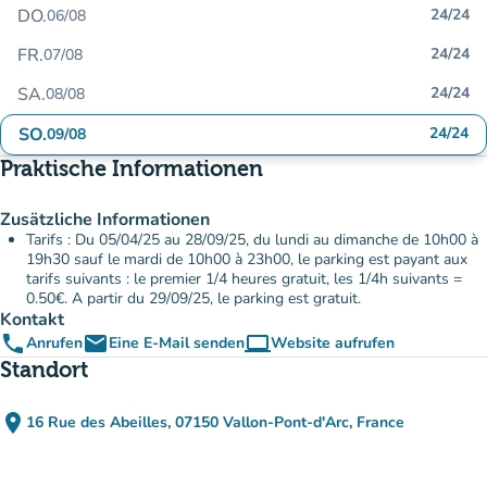
DO.
24/24
06/08
FR.
24/24
07/08
SA.
24/24
08/08
SO.
24/24
09/08
Praktische Informationen
Zusätzliche Informationen
Tarifs : Du 05/04/25 au 28/09/25, du lundi au dimanche de 10h00 à
19h30 sauf le mardi de 10h00 à 23h00, le parking est payant aux
tarifs suivants : le premier 1/4 heures gratuit, les 1/4h suivants =
0.50€. A partir du 29/09/25, le parking est gratuit.
Kontakt
phone
email
computer
Anrufen
Eine E-Mail senden
Website aufrufen
(new tab)
Standort
place
16 Rue des Abeilles, 07150 Vallon-Pont-d'Arc, France
(in Google Maps öffnen)
(new tab)