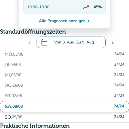
Auf dem Vormarsch
trending_up
10:00
–
10:30
45%
Auf dem Vormarsch
Alle Prognosen anzeigen
arrow_forward
Standardöffnungszeiten
calendar_today
chevron_left
Von
3. Aug.
Zu
9. Aug.
chevron_right
.
Öffnen Sie den Kalender, um Daten zu än
MO.
24/24
03/08
DI.
24/24
04/08
MI.
24/24
05/08
DO.
24/24
06/08
FR.
24/24
07/08
SA.
24/24
08/08
SO.
24/24
09/08
Praktische Informationen