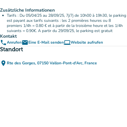
Zusätzliche Informationen
Tarifs : Du 05/04/25 au 28/09/25, 7j/7j de 10h00 à 19h30, le parking
est payant aux tarifs suivants : les 2 premières heures ou 8
premiers 1/4h = 0.80 € et à partir de la troisième heure et les 1/4h
suivants = 0.90€. A partir du 29/09/25, le parking est gratuit
Kontakt
phone
email
computer
Anrufen
Eine E-Mail senden
Website aufrufen
(new tab)
Standort
place
Rte des Gorges, 07150 Vallon-Pont-d'Arc, France
(in Google Maps öffnen)
(new tab)