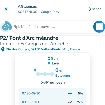
Gehe zum Hauptinhalt
Affluences
arrow_forward
sehen
clear
(new ta
KOSTENLOS
– Google Play
search
See
Suche nach einer Einrichtung
P2/ Pont d’Arc méandre
Interco des Gorges de l'Ardèche
place
Rte des Gorges, 07150 Vallon-Pont-d'Arc, France
(in Google Maps öffnen)
(new tab)
Offen
Live
0
%
5%
Belegung
insights
Prognosen
trending_flat
07:30
–
09:30
5%
Stabil
trending_up
09:30
–
10:00
25%