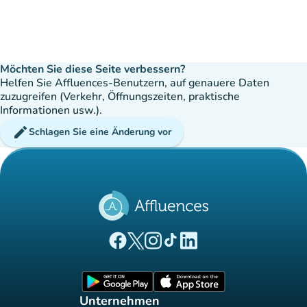
Möchten Sie diese Seite verbessern?
Helfen Sie Affluences-Benutzern, auf genauere Daten
zuzugreifen (Verkehr, Öffnungszeiten, praktische
Informationen usw.).
edit
Schlagen Sie eine Änderung vor
(new tab)
(new tab)
(new tab)
(new tab)
(new tab)
Affluences Facebook-Seite
Affluences Twitter-Seite
Affluences Instagram-Seite
Affluences Tiktok-Seite
Affluences LinkedIn-Seit
(new tab)
(new tab)
Unternehmen