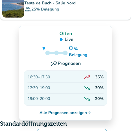
Teste de Buch - Salie Nord
group
25%
Belegung
Offen
Live
0
%
30%
Belegung
insights
Prognosen
trending_up
16:30
–
17:30
35%
Auf dem Vormarsch
trending_down
17:30
–
19:00
30%
Abnehmend
trending_down
19:00
–
20:00
20%
Abnehmend
Alle Prognosen anzeigen
arrow_forward
Standardöffnungszeiten