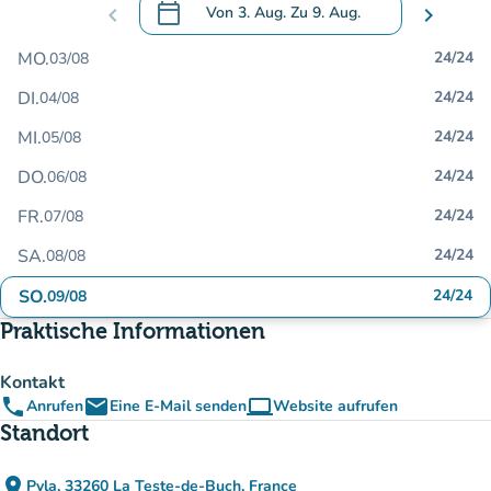
calendar_today
chevron_left
Von
3. Aug.
Zu
9. Aug.
chevron_right
.
Öffnen Sie den Kalender, um Daten zu än
MO.
24/24
03/08
DI.
24/24
04/08
MI.
24/24
05/08
DO.
24/24
06/08
FR.
24/24
07/08
SA.
24/24
08/08
SO.
24/24
09/08
Praktische Informationen
Kontakt
phone
email
computer
Anrufen
Eine E-Mail senden
Website aufrufen
(new tab)
Standort
place
Pyla, 33260 La Teste-de-Buch, France