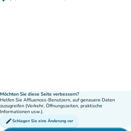
(in Google Maps öffnen)
(new tab)
Möchten Sie diese Seite verbessern?
Helfen Sie Affluences-Benutzern, auf genauere Daten
zuzugreifen (Verkehr, Öffnungszeiten, praktische
Informationen usw.).
edit
Schlagen Sie eine Änderung vor