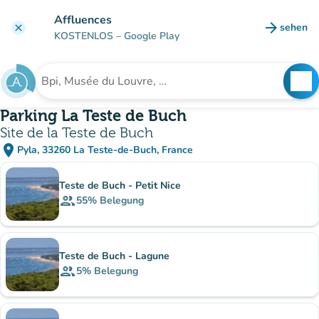
Gehe zum Hauptinhalt
Affluences
arrow_forward
sehen
clear
(new ta
KOSTENLOS
– Google Play
search
See
Suche nach einer Einrichtung
Parking La Teste de Buch
Site de la Teste de Buch
place
Pyla, 33260 La Teste-de-Buch, France
(in Google Maps öffnen)
(new tab)
Unterinstitutionen
Teste de Buch - Petit Nice
group
55%
Belegung
Teste de Buch - Lagune
group
5%
Belegung