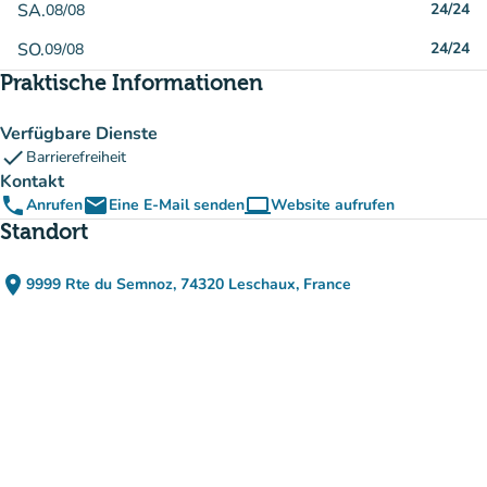
SA.
24/24
08/08
SO.
24/24
09/08
Praktische Informationen
Verfügbare Dienste
check
Barrierefreiheit
Kontakt
phone
email
computer
Anrufen
Eine E-Mail senden
Website aufrufen
(new tab)
Standort
place
9999 Rte du Semnoz, 74320 Leschaux, France
(in Google Maps öffnen)
(new tab)