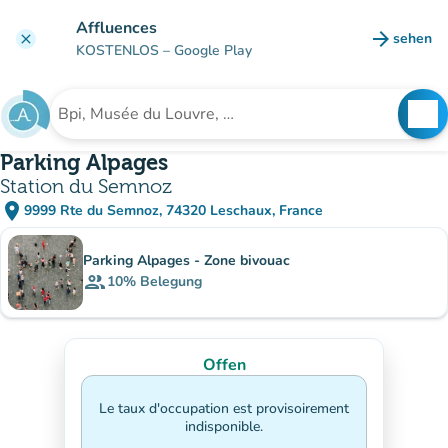
Gehe zum Hauptinhalt
Affluences
arrow_forward
sehen
clear
(new ta
KOSTENLOS
– Google Play
search
See
Suche nach einer Einrichtung
Parking Alpages
Station du Semnoz
place
9999 Rte du Semnoz, 74320 Leschaux, France
(in Google Maps öffnen)
(new tab)
Unterinstitutionen
Parking Alpages - Zone bivouac
group
10%
Belegung
Offen
Le taux d'occupation est provisoirement
indisponible.