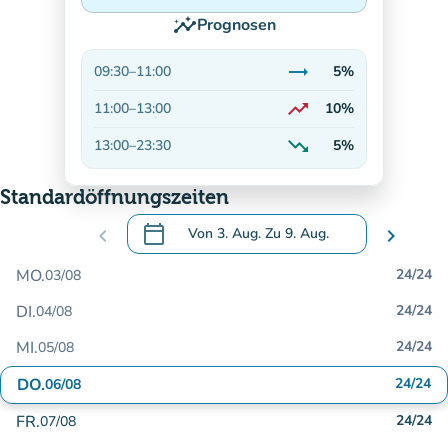
insights
Prognosen
trending_flat
09:30
–
11:00
5%
Stabil
trending_up
11:00
–
13:00
10%
Auf dem Vormarsch
trending_down
13:00
–
23:30
5%
Abnehmend
Standardöffnungszeiten
calendar_today
chevron_left
Von
3. Aug.
Zu
9. Aug.
chevron_right
.
Öffnen Sie den Kalender, um Daten zu än
MO.
24/24
03/08
DI.
24/24
04/08
MI.
24/24
05/08
DO.
24/24
06/08
FR.
24/24
07/08