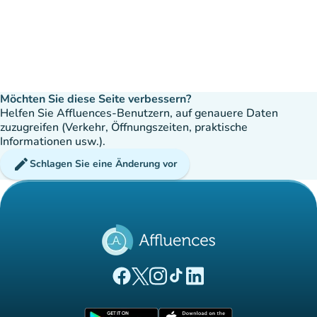
Möchten Sie diese Seite verbessern?
Helfen Sie Affluences-Benutzern, auf genauere Daten
zuzugreifen (Verkehr, Öffnungszeiten, praktische
Informationen usw.).
edit
Schlagen Sie eine Änderung vor
(new tab)
(new tab)
(new tab)
(new tab)
(new tab)
Affluences Facebook-Seite
Affluences Twitter-Seite
Affluences Instagram-Seite
Affluences Tiktok-Seite
Affluences LinkedIn-Seit
(new tab)
(new tab)