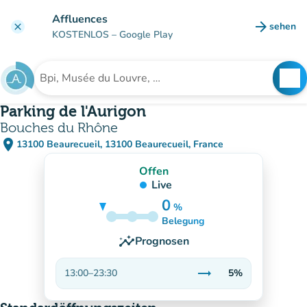
Gehe zum Hauptinhalt
Affluences
arrow_forward
sehen
clear
(new ta
KOSTENLOS
– Google Play
search
See
Suche nach einer Einrichtung
Parking de l'Aurigon
Bouches du Rhône
place
13100 Beaurecueil, 13100 Beaurecueil, France
(in Google Maps öffnen)
(new tab)
Offen
Live
0
%
5%
Belegung
insights
Prognosen
trending_flat
13:00
–
23:30
5%
Stabil