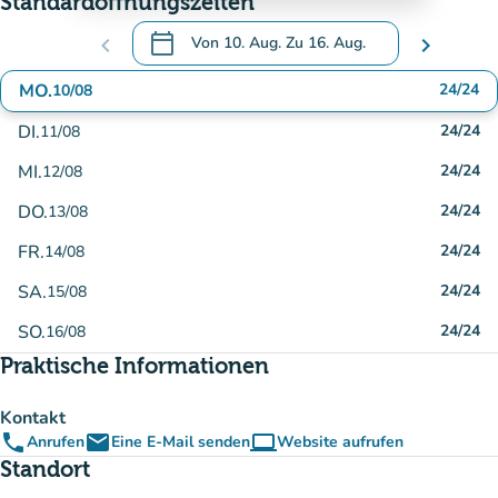
Standardöffnungszeiten
calendar_today
chevron_left
Von
10. Aug.
Zu
16. Aug.
chevron_right
.
Öffnen Sie den Kalender, um Daten zu änd
MO.
24/24
10/08
DI.
24/24
11/08
MI.
24/24
12/08
DO.
24/24
13/08
FR.
24/24
14/08
SA.
24/24
15/08
SO.
24/24
16/08
Praktische Informationen
Kontakt
phone
email
computer
Anrufen
Eine E-Mail senden
Website aufrufen
(new tab)
Standort