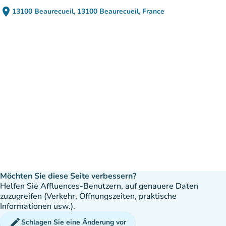
place
13100 Beaurecueil, 13100 Beaurecueil, France
(in Google Maps öffnen)
(new tab)
Möchten Sie diese Seite verbessern?
Helfen Sie Affluences-Benutzern, auf genauere Daten
zuzugreifen (Verkehr, Öffnungszeiten, praktische
Informationen usw.).
edit
Schlagen Sie eine Änderung vor