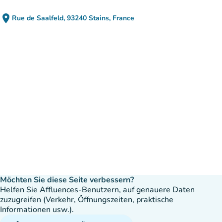
place
Rue de Saalfeld, 93240 Stains, France
(in Google Maps öffnen)
(new tab)
Möchten Sie diese Seite verbessern?
Helfen Sie Affluences-Benutzern, auf genauere Daten
zuzugreifen (Verkehr, Öffnungszeiten, praktische
Informationen usw.).