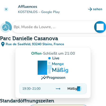
Gehe zum Hauptinhalt
Affluences
arrow_forward
sehen
clear
(new ta
KOSTENLOS
– Google Play
search
See
Suche nach einer Einrichtung
Parc Danielle Casanova
place
Rue de Saalfeld, 93240 Stains, France
(in Google Maps öffnen)
(new tab)
Offen
-
Schließt um 21:00
Live
man
man
man
Menge
Mäßig
insights
Prognosen
trending_flat
19:30
–
21:00
Mäßig
man
man
man
Stabil
Standardöffnungszeiten