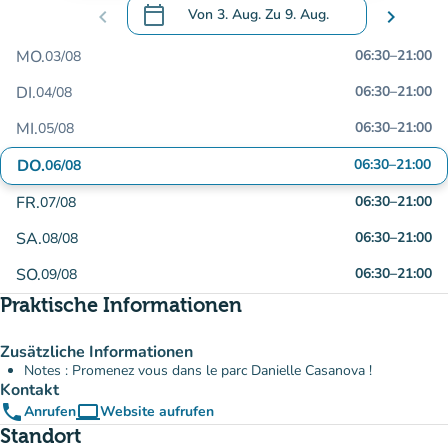
calendar_today
chevron_left
Von
3. Aug.
Zu
9. Aug.
chevron_right
.
Öffnen Sie den Kalender, um Daten zu än
MO.
06:30
–
21:00
03/08
DI.
06:30
–
21:00
04/08
MI.
06:30
–
21:00
05/08
DO.
06:30
–
21:00
06/08
FR.
06:30
–
21:00
07/08
SA.
06:30
–
21:00
08/08
SO.
06:30
–
21:00
09/08
Praktische Informationen
Zusätzliche Informationen
Notes : Promenez vous dans le parc Danielle Casanova !
Kontakt
phone
computer
Anrufen
Website aufrufen
(new tab)
Standort