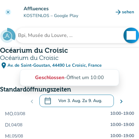
Gehe zum Hauptinhalt
Affluences
arrow_forward
sehen
clear
(new ta
KOSTENLOS
– Google Play
search
See
Suche nach einer Einrichtung
Océarium du Croisic
Océarium du Croisic
place
Av. de Saint-Goustan, 44490 Le Croisic, France
(in Google Maps öffnen)
(new tab)
Geschlossen
-
Öffnet um 10:00
Standardöffnungszeiten
calendar_today
chevron_left
Von
3. Aug.
Zu
9. Aug.
chevron_right
.
Öffnen Sie den Kalender, um Daten zu än
MO.
10:00
–
19:00
03/08
DI.
10:00
–
19:00
04/08
MI.
10:00
–
19:00
05/08