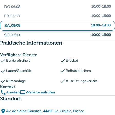
DO.
10:00
–
19:00
06/08
FR.
10:00
–
19:00
07/08
SA.
10:00
–
19:00
08/08
SO.
10:00
–
19:00
09/08
Praktische Informationen
Verfügbare Dienste
check
check
Barrierefreiheit
E-ticket
check
check
Laden/Geschäft
Rollstuhl leihen
check
check
Klimaanlage
Ausrüstungsverleih
Kontakt
phone
computer
Anrufen
Website aufrufen
(new tab)
Standort
place
Av. de Saint-Goustan, 44490 Le Croisic, France
(in Google Maps öffnen)
(new tab)