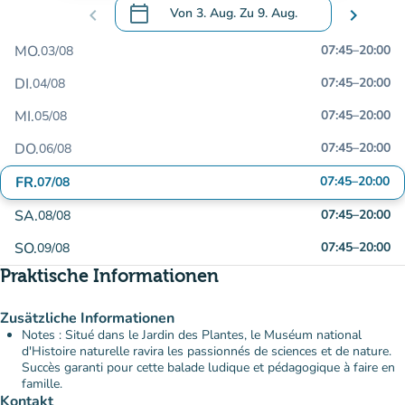
calendar_today
chevron_left
Von
3. Aug.
Zu
9. Aug.
chevron_right
.
Öffnen Sie den Kalender, um Daten zu än
MO.
07:45
–
20:00
03/08
DI.
07:45
–
20:00
04/08
MI.
07:45
–
20:00
05/08
DO.
07:45
–
20:00
06/08
FR.
07:45
–
20:00
07/08
SA.
07:45
–
20:00
08/08
SO.
07:45
–
20:00
09/08
Praktische Informationen
Zusätzliche Informationen
Notes : Situé dans le Jardin des Plantes, le Muséum national
d'Histoire naturelle ravira les passionnés de sciences et de nature.
Succès garanti pour cette balade ludique et pédagogique à faire en
famille.
Kontakt