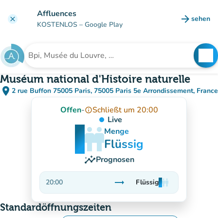
Gehe zum Hauptinhalt
Affluences
arrow_forward
sehen
clear
(new ta
KOSTENLOS
– Google Play
search
See
Suche nach einer Einrichtung
Muséum national d'Histoire naturelle
place
2 rue Buffon 75005 Paris, 75005 Paris 5e Arrondissement, France
(in Google Maps öffnen)
(new tab)
Offen
-
Schließt um 20:00
info_outline
Live
man
man
man
Menge
Flüssig
insights
Prognosen
trending_flat
20:00
Flüssig
man
man
man
Stabil
Standardöffnungszeiten