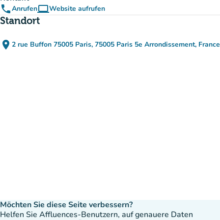
phone
computer
Anrufen
Website aufrufen
(new tab)
Standort
place
2 rue Buffon 75005 Paris, 75005 Paris 5e Arrondissement, France
(in Google Maps öffnen)
(new tab)
Möchten Sie diese Seite verbessern?
Helfen Sie Affluences-Benutzern, auf genauere Daten