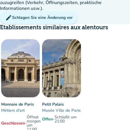
zuzugreifen (Verkehr, Öffnungszeiten, praktische
Informationen usw.).
edit
Schlagen Sie eine Änderung vor
Etablissements similaires aux alentours
Menge
:
Flüssig
man
man
man
Monnaie de Paris
Petit Palais
Métiers d'art
Musée Ville de Paris
Öffnet
Schließt um
Offen
-
morgen
21:00
Geschlossen
-
um
11:00