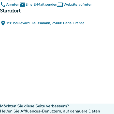
phone
email
computer
Anrufen
Eine E-Mail senden
Website aufrufen
(new tab)
Standort
place
158 boulevard Haussmann, 75008 Paris, France
(in Google Maps öffnen)
(new tab)
Möchten Sie diese Seite verbessern?
Helfen Sie Affluences-Benutzern, auf genauere Daten