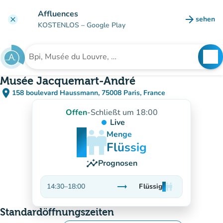
Gehe zum Hauptinhalt
Affluences
arrow_forward
sehen
clear
(new ta
KOSTENLOS
– Google Play
search
See
Suche nach einer Einrichtung
Musée Jacquemart-André
place
158 boulevard Haussmann, 75008 Paris, France
(in Google Maps öffnen)
(new tab)
Offen
-
Schließt um 18:00
Live
man
man
man
Menge
Flüssig
insights
Prognosen
trending_flat
14:30
–
18:00
Flüssig
man
man
man
Stabil
Standardöffnungszeiten