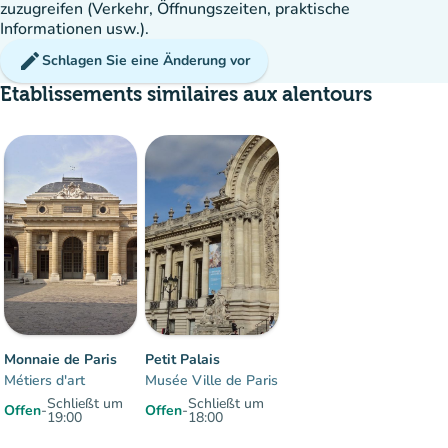
zuzugreifen (Verkehr, Öffnungszeiten, praktische
Informationen usw.).
edit
Schlagen Sie eine Änderung vor
Etablissements similaires aux alentours
Menge
:
Flüssig
man
man
man
Monnaie de Paris
Petit Palais
Métiers d'art
Musée Ville de Paris
Schließt um
Schließt um
Offen
-
Offen
-
19:00
18:00
Artikel 1 Zu 2 von 2