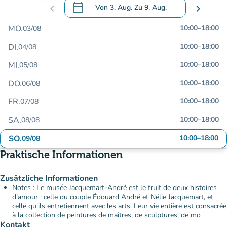
calendar_today
chevron_left
Von
3. Aug.
Zu
9. Aug.
chevron_right
.
Öffnen Sie den Kalender, um Daten zu än
MO.
10:00
–
18:00
03/08
DI.
10:00
–
18:00
04/08
MI.
10:00
–
18:00
05/08
DO.
10:00
–
18:00
06/08
FR.
10:00
–
18:00
07/08
SA.
10:00
–
18:00
08/08
SO.
10:00
–
18:00
09/08
Praktische Informationen
Zusätzliche Informationen
Notes : Le musée Jacquemart-André est le fruit de deux histoires
d’amour : celle du couple Édouard André et Nélie Jacquemart, et
celle qu'ils entretiennent avec les arts. Leur vie entière est consacrée
à la collection de peintures de maîtres, de sculptures, de mo
Kontakt