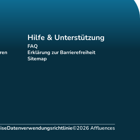
Hilfe & Unterstützung
FAQ
(new tab)
eren
Erklärung zur Barrierefreiheit
(new tab)
Sitemap
(new tab)
ise
Datenverwendungsrichtlinie
©2026 Affluences
ab)
(new tab)