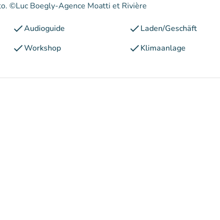
hoto. ©Luc Boegly-Agence Moatti et Rivière
check
check
Audioguide
Laden/Geschäft
check
check
Workshop
Klimaanlage