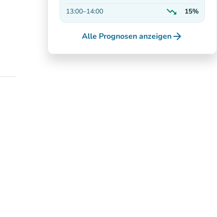
Auf dem Vormar
trending_down
13:00
–
14:00
15%
Abnehmend
arrow_forward
Alle Prognosen anzeigen