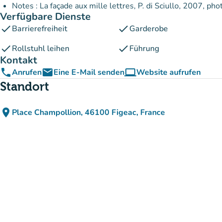
Notes : La façade aux mille lettres, P. di Sciullo, 2007, p
Verfügbare Dienste
check
check
Barrierefreiheit
Garderobe
check
check
Rollstuhl leihen
Führung
Kontakt
phone
email
computer
Anrufen
Eine E-Mail senden
Website aufrufen
(new tab)
Standort
place
Place Champollion, 46100 Figeac, France
(in Google Maps öffnen)
(new tab)