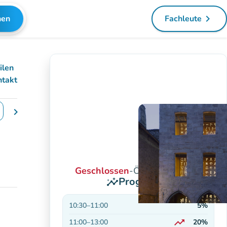
navigate_next
hen
Fachleute
(new tab)
ilen
ntakt
chevron_right
 Daten zu ändern
Geschlossen
-
Öffnet um 10:30
Prognosen
insights
10:30
–
11:00
5%
trending_up
11:00
–
13:00
20%