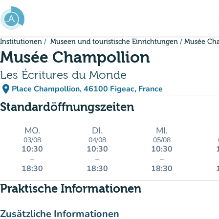
Gehe zum Hauptinhalt
Institutionen
Museen und touristische Einrichtungen
Musée Cha
Musée Champollion
Les Écritures du Monde
place
Place Champollion, 46100 Figeac, France
(in Google Maps öffnen)
(new tab)
Standardöffnungszeiten
MO.
DI.
MI.
03/08
04/08
05/08
10:30
10:30
10:30
–
–
–
18:30
18:30
18:30
Praktische Informationen
Zusätzliche Informationen