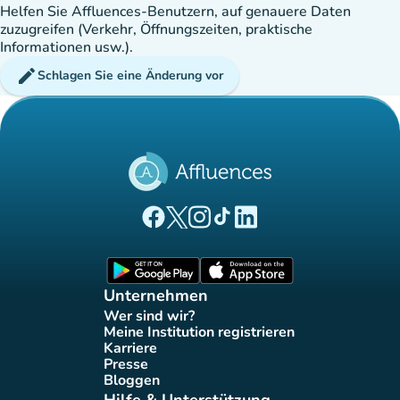
Helfen Sie Affluences-Benutzern, auf genauere Daten
zuzugreifen (Verkehr, Öffnungszeiten, praktische
Informationen usw.).
edit
Schlagen Sie eine Änderung vor
(new tab)
(new tab)
(new tab)
(new tab)
(new tab)
Affluences Facebook-Seite
Affluences Twitter-Seite
Affluences Instagram-Seite
Affluences Tiktok-Seite
Affluences LinkedIn-Seit
(new tab)
(new tab)
Unternehmen
Wer sind wir?
(new tab)
Meine Institution registrieren
(new tab)
Karriere
(new tab)
Presse
(new tab)
Bloggen
(new tab)