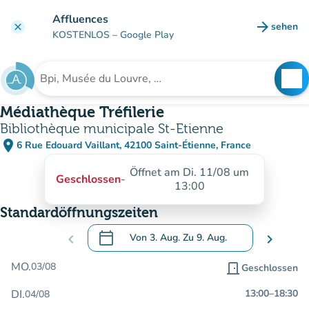
Gehe zum Hauptinhalt
Affluences
arrow_forward
sehen
clear
(new ta
KOSTENLOS
– Google Play
search
See
Suche nach einer Einrichtung
Médiathèque Tréfilerie
Bibliothèque municipale St-Etienne
place
6 Rue Edouard Vaillant, 42100 Saint-Étienne, France
(in Google Maps öffnen)
(new tab)
Öffnet am Di. 11/08 um
Geschlossen
-
13:00
Standardöffnungszeiten
calendar_today
chevron_left
Von
3. Aug.
Zu
9. Aug.
chevron_right
.
Öffnen Sie den Kalender, um Daten zu än
MO.
03/08
door_front
Geschlossen
DI.
13:00
–
18:30
04/08