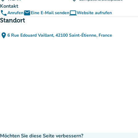
Kontakt
phone
email
computer
Anrufen
Eine E-Mail senden
Website aufrufen
(new tab)
Standort
place
6 Rue Edouard Vaillant, 42100 Saint-Étienne, France
(in Google Maps öffnen)
(new tab)
Möchten Sie diese Seite verbessern?