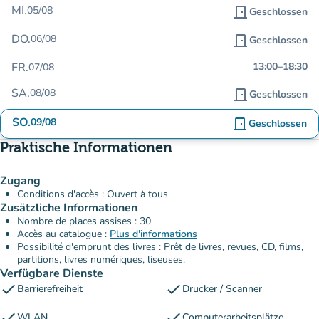
MI.
05/08
door_front
Geschlossen
DO.
06/08
door_front
Geschlossen
FR.
13:00
–
18:30
07/08
SA.
08/08
door_front
Geschlossen
SO.
09/08
door_front
Geschlossen
Praktische Informationen
Zugang
Conditions d'accès : Ouvert à tous
Zusätzliche Informationen
Nombre de places assises : 30
Accès au catalogue :
Plus d'informations
Possibilité d'emprunt des livres : Prêt de livres, revues, CD, films,
partitions, livres numériques, liseuses.
Verfügbare Dienste
check
check
Barrierefreiheit
Drucker / Scanner
check
check
WLAN
Computerarbeitsplätze