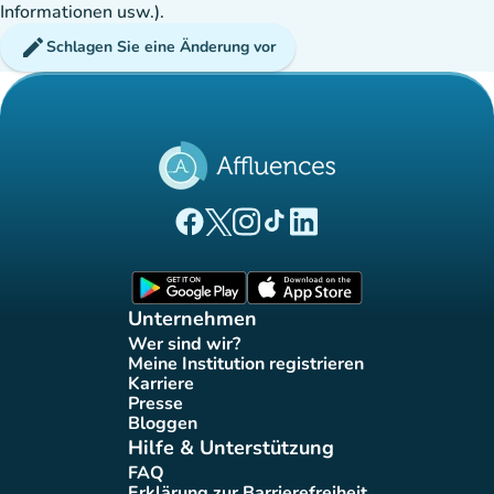
Informationen usw.).
edit
Schlagen Sie eine Änderung vor
(new tab)
(new tab)
(new tab)
(new tab)
(new tab)
Affluences Facebook-Seite
Affluences Twitter-Seite
Affluences Instagram-Seite
Affluences Tiktok-Seite
Affluences LinkedIn-Seit
(new tab)
(new tab)
Unternehmen
Wer sind wir?
(new tab)
Meine Institution registrieren
(new tab)
Karriere
(new tab)
Presse
(new tab)
Bloggen
(new tab)
Hilfe & Unterstützung
FAQ
(new tab)
Erklärung zur Barrierefreiheit