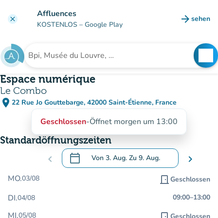
Gehe zum Hauptinhalt
Affluences
arrow_forward
sehen
clear
(new ta
KOSTENLOS
– Google Play
search
See
Suche nach einer Einrichtung
Espace numérique
Le Combo
place
22 Rue Jo Gouttebarge, 42000 Saint-Étienne, France
(in Google Maps öffnen)
(new tab)
Geschlossen
-
Öffnet morgen um 13:00
Standardöffnungszeiten
calendar_today
chevron_left
Von
3. Aug.
Zu
9. Aug.
chevron_right
.
Öffnen Sie den Kalender, um Daten zu än
MO.
03/08
door_front
Geschlossen
DI.
09:00
–
13:00
04/08
MI.
05/08
door_front
Geschlossen