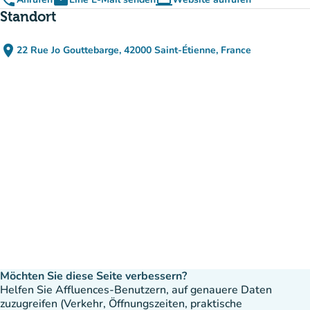
phone
email
computer
(new tab)
Standort
place
22 Rue Jo Gouttebarge, 42000 Saint-Étienne, France
(in Google Maps öffnen)
(new tab)
Möchten Sie diese Seite verbessern?
Helfen Sie Affluences-Benutzern, auf genauere Daten
zuzugreifen (Verkehr, Öffnungszeiten, praktische