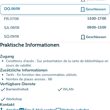
DO.
06/08
door_front
Geschlossen
FR.
13:00
–
17:00
07/08
SA.
09:00
–
13:00
08/08
SO.
09/08
door_front
Geschlossen
Praktische Informationen
Zugang
Conditions d'accès : Sur présentation de la carte de bibliothèque en
cours de validité.
Zusätzliche Informationen
Tarifs : En fonction des consommables utilisés.
Nombre de places assises : 66
Verfügbare Dienste
check
check
Barrierefreiheit
WLAN
check
Workshop
Kontakt
Anrufen
Eine E-Mail senden
Website aufrufen