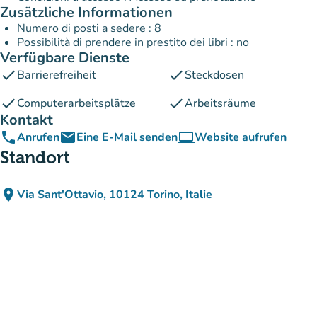
Zusätzliche Informationen
Numero di posti a sedere : 8
Possibilità di prendere in prestito dei libri : no
Verfügbare Dienste
check
check
Barrierefreiheit
Steckdosen
check
check
Computerarbeitsplätze
Arbeitsräume
Kontakt
phone
email
computer
Anrufen
Eine E-Mail senden
Website aufrufen
(new tab)
Standort
place
Via Sant'Ottavio, 10124 Torino, Italie
(in Google Maps öffnen)
(new tab)