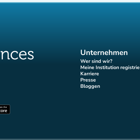
Unternehmen
Wer sind wir?
(new tab)
Meine Institution registri
(new tab)
Karriere
(new tab)
Presse
b)
 tab)
new tab)
(new tab)
Bloggen
ok-Seite
tter-Seite
Instagram-Seite
es Tiktok-Seite
uences LinkedIn-Seite
(new tab)
(new tab)