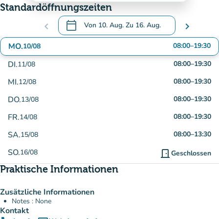
Standardöffnungszeiten
calendar_today
chevron_left
Von
10. Aug.
Zu
16. Aug.
chevron_right
.
Öffnen Sie den Kalender, um Daten zu änd
MO.
08:00
–
19:30
10/08
DI.
08:00
–
19:30
11/08
MI.
08:00
–
19:30
12/08
DO.
08:00
–
19:30
13/08
FR.
08:00
–
19:30
14/08
SA.
08:00
–
13:30
15/08
SO.
16/08
door_front
Geschlossen
Praktische Informationen
Zusätzliche Informationen
Notes : None
Kontakt