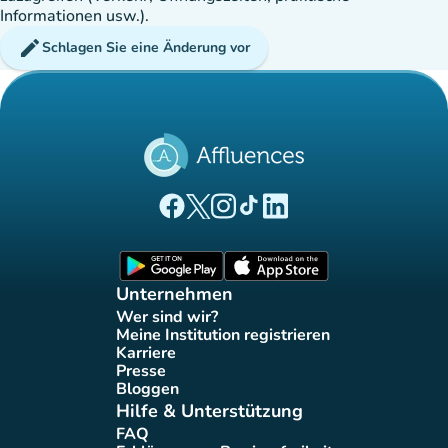
Informationen usw.).
edit
Schlagen Sie eine Änderung vor
(new tab)
(new tab)
(new tab)
(new tab)
(new tab)
Affluences Facebook-Seite
Affluences Twitter-Seite
Affluences Instagram-Seite
Affluences Tiktok-Seite
Affluences LinkedIn-Seit
(new tab)
(new tab)
Unternehmen
Wer sind wir?
(new tab)
Meine Institution registrieren
(new tab)
Karriere
(new tab)
Presse
(new tab)
Bloggen
(new tab)
Hilfe & Unterstützung
FAQ
(new tab)