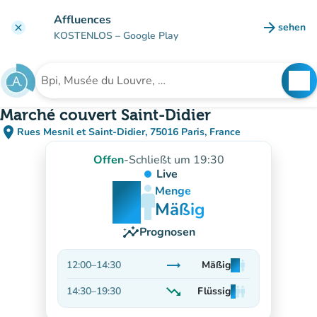
Gehe zum Hauptinhalt
Affluences
arrow_forward
sehen
clear
(new ta
KOSTENLOS
– Google Play
search
See
Suche nach einer Einrichtung
Marché couvert Saint-Didier
place
Rues Mesnil et Saint-Didier, 75016 Paris, France
(in Google Maps öffnen)
(new tab)
Offen
-
Schließt um 19:30
Live
man
man
man
Menge
Mäßig
insights
Prognosen
trending_flat
12:00
–
14:30
Mäßig
man
man
man
Stabil
trending_down
14:30
–
19:30
Flüssig
man
man
man
Abnehmend