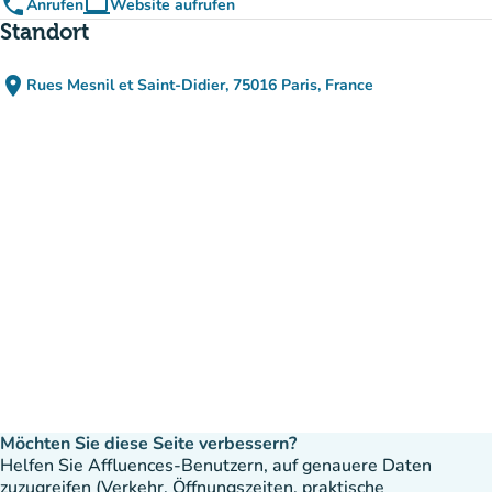
phone
computer
Anrufen
Website aufrufen
(new tab)
Standort
place
Rues Mesnil et Saint-Didier, 75016 Paris, France
(in Google Maps öffnen)
(new tab)
Möchten Sie diese Seite verbessern?
Helfen Sie Affluences-Benutzern, auf genauere Daten
zuzugreifen (Verkehr, Öffnungszeiten, praktische