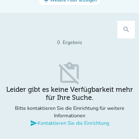
filter_list
Weitere Filter anzeigen
search
0
Ergebnis
content_paste_off
Leider gibt es keine Verfügbarkeit mehr
für Ihre Suche.
Bitte kontaktieren Sie die Einrichtung für weitere
Informationen
send
Kontaktieren Sie die Einrichtung