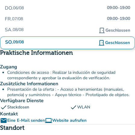
DO.
09:00
–
19:00
06/08
FR.
09:00
–
19:00
07/08
SA.
08/08
door_front
Geschlossen
SO.
09/08
door_front
Geschlossen
Praktische Informationen
Zugang
Condiciones de acceso : Realizar la inducción de seguridad
correspondiente y aprobar la evaluación de verificación.
Zusätzliche Informationen
Presentación de la oferta : - Acceso a herramientas (manuales,
potencia) y suministros - Apoyo técnico - Prototipado de objetos.
Verfügbare Dienste
check
check
Steckdosen
WLAN
Kontakt
email
computer
Eine E-Mail senden
Website aufrufen
(new tab)
Standort