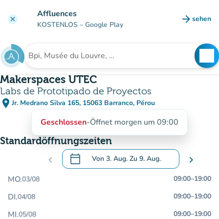
Gehe zum Hauptinhalt
Affluences
arrow_forward
sehen
clear
(new ta
KOSTENLOS
– Google Play
search
See
Suche nach einer Einrichtung
Makerspaces UTEC
Labs de Prototipado de Proyectos
place
Jr. Medrano Silva 165, 15063 Barranco, Pérou
(in Google Maps öffnen)
(new tab)
Geschlossen
-
Öffnet morgen um 09:00
Standardöffnungszeiten
calendar_today
chevron_left
Von
3. Aug.
Zu
9. Aug.
chevron_right
.
Öffnen Sie den Kalender, um Daten zu än
MO.
09:00
–
19:00
03/08
DI.
09:00
–
19:00
04/08
MI.
09:00
–
19:00
05/08