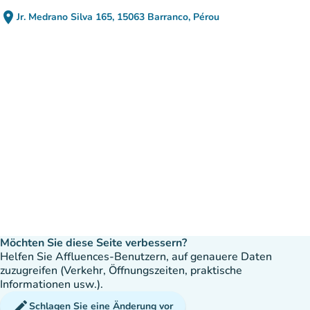
place
Jr. Medrano Silva 165, 15063 Barranco, Pérou
(in Google Maps öffnen)
(new tab)
Möchten Sie diese Seite verbessern?
Helfen Sie Affluences-Benutzern, auf genauere Daten
zuzugreifen (Verkehr, Öffnungszeiten, praktische
Informationen usw.).
edit
Schlagen Sie eine Änderung vor