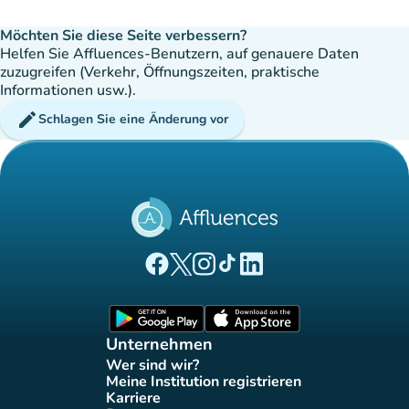
Möchten Sie diese Seite verbessern?
Helfen Sie Affluences-Benutzern, auf genauere Daten
zuzugreifen (Verkehr, Öffnungszeiten, praktische
Informationen usw.).
edit
Schlagen Sie eine Änderung vor
(new tab)
(new tab)
(new tab)
(new tab)
(new tab)
Affluences Facebook-Seite
Affluences Twitter-Seite
Affluences Instagram-Seite
Affluences Tiktok-Seite
Affluences LinkedIn-Seit
(new tab)
(new tab)
Unternehmen
Wer sind wir?
(new tab)
Meine Institution registrieren
(new tab)
Karriere
(new tab)