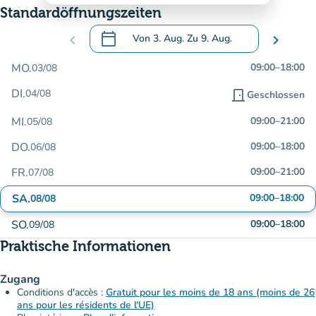
Standardöffnungszeiten
calendar_today
chevron_left
Von
3. Aug.
Zu
9. Aug.
chevron_right
.
Öffnen Sie den Kalender, um Daten zu än
MO.
09:00
–
18:00
03/08
DI.
04/08
door_front
Geschlossen
MI.
09:00
–
21:00
05/08
DO.
09:00
–
18:00
06/08
FR.
09:00
–
21:00
07/08
SA.
09:00
–
18:00
08/08
SO.
09:00
–
18:00
09/08
Praktische Informationen
Zugang
Conditions d'accès :
Gratuit pour les moins de 18 ans (moins de 26
ans pour les résidents de l'UE)