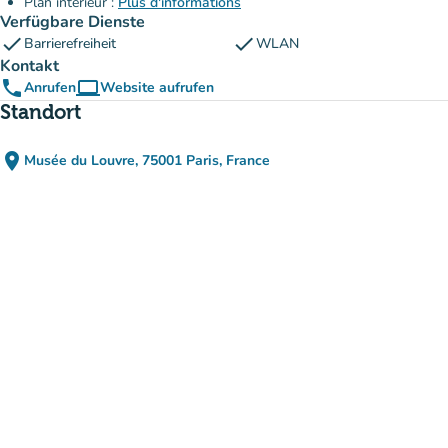
Plan intérieur :
Plus d'informations
Verfügbare Dienste
check
check
Barrierefreiheit
WLAN
Kontakt
phone
computer
Anrufen
Website aufrufen
(new tab)
Standort
place
Musée du Louvre, 75001 Paris, France
(in Google Maps öffnen)
(new tab)