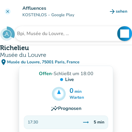
Gehe zum Hauptinhalt
Affluences
arrow_forward
sehen
clear
(new ta
KOSTENLOS
– Google Play
search
See
Suche nach einer Einrichtung
Richelieu
Musée du Louvre
place
Musée du Louvre, 75001 Paris, France
(in Google Maps öffnen)
(new tab)
Offen
-
Schließt um 18:00
Live
0
min
5
min
Warten
insights
Prognosen
trending_flat
17:30
5
min
Stabil