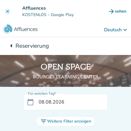
Gehe zum Hauptinhalt
Affluences
arrow_forward
sehen
clear
(new ta
KOSTENLOS
– Google Play
keyboard_arrow_down
Deutsch
arrow_left
Reservierung
Zurück zu:
OPEN SPACE
BOURGES LEARNING CENTER
Für welchen Tag?
calendar_today
filter_list
Weitere Filter anzeigen