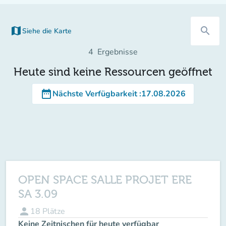
map
search
Siehe die Karte
(new tab)
4
Ergebnisse
Heute sind keine Ressourcen geöffnet
date_range
Nächste Verfügbarkeit
:
17.08.2026
OPEN SPACE SALLE PROJET ERE
SA 3.09
person
18
Plätze
Keine Zeitnischen für heute verfügbar