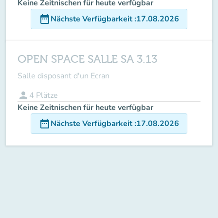
Keine Zeitnischen für heute verfügbar
date_range
Nächste Verfügbarkeit
:
17.08.2026
OPEN SPACE SALLE SA 3.13
Salle disposant d'un Ecran
person
4
Plätze
Keine Zeitnischen für heute verfügbar
date_range
Nächste Verfügbarkeit
:
17.08.2026