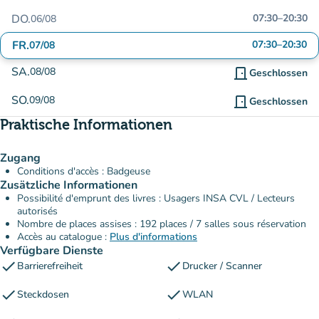
DO.
07:30
–
20:30
06/08
FR.
07:30
–
20:30
07/08
SA.
08/08
door_front
Geschlossen
SO.
09/08
door_front
Geschlossen
Praktische Informationen
Zugang
Conditions d'accès : Badgeuse
Zusätzliche Informationen
Possibilité d'emprunt des livres : Usagers INSA CVL / Lecteurs
autorisés
Nombre de places assises : 192 places / 7 salles sous réservation
Accès au catalogue :
Plus d'informations
Verfügbare Dienste
check
check
Barrierefreiheit
Drucker / Scanner
check
check
Steckdosen
WLAN