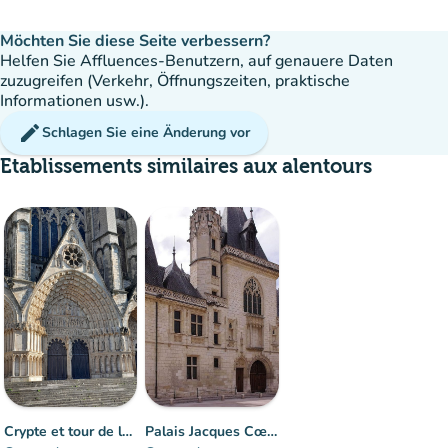
Möchten Sie diese Seite verbessern?
Helfen Sie Affluences-Benutzern, auf genauere Daten
zuzugreifen (Verkehr, Öffnungszeiten, praktische
Informationen usw.).
edit
Schlagen Sie eine Änderung vor
Etablissements similaires aux alentours
Menge
:
Flüssig
man
man
man
Crypte et tour de la cathédrale de Bourges
Palais Jacques Cœur