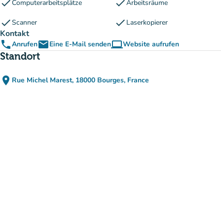
check
check
Computerarbeitsplätze
Arbeitsräume
check
check
Scanner
Laserkopierer
Kontakt
phone
email
computer
Anrufen
Eine E-Mail senden
Website aufrufen
(new tab)
Standort
place
Rue Michel Marest, 18000 Bourges, France
(in Google Maps öffnen)
(new tab)