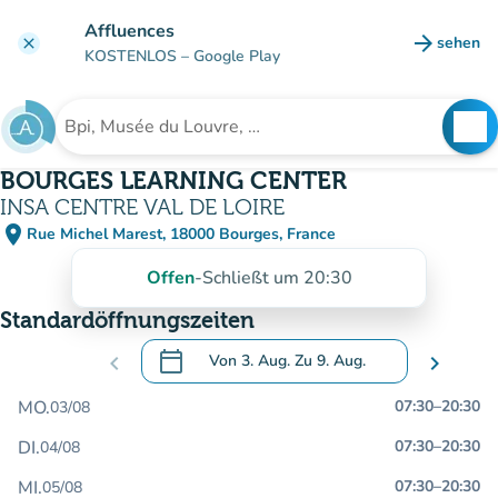
Gehe zum Hauptinhalt
Affluences
arrow_forward
sehen
clear
(new ta
KOSTENLOS
– Google Play
search
See
Suche nach einer Einrichtung
BOURGES LEARNING CENTER
INSA CENTRE VAL DE LOIRE
place
Rue Michel Marest, 18000 Bourges, France
(in Google Maps öffnen)
(new tab)
Offen
-
Schließt um 20:30
Standardöffnungszeiten
calendar_today
chevron_left
Von
3. Aug.
Zu
9. Aug.
chevron_right
.
Öffnen Sie den Kalender, um Daten zu än
MO.
07:30
–
20:30
03/08
DI.
07:30
–
20:30
04/08
MI.
07:30
–
20:30
05/08