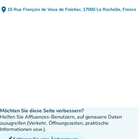
place
15 Rue François de Vaux de Foletier, 17000 La Rochelle, France
(in Google Maps öffnen)
(new tab)
Möchten Sie diese Seite verbessern?
Helfen Sie Affluences-Benutzern, auf genauere Daten
zuzugreifen (Verkehr, Öffnungszeiten, praktische
Informationen usw.).