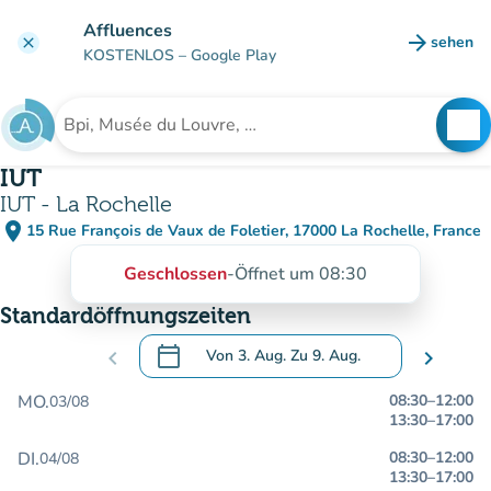
Gehe zum Hauptinhalt
Affluences
arrow_forward
sehen
clear
(new ta
KOSTENLOS
– Google Play
search
See
Suche nach einer Einrichtung
IUT
IUT - La Rochelle
place
15 Rue François de Vaux de Foletier, 17000 La Rochelle, France
(in Google Maps öffnen)
(new tab)
Geschlossen
-
Öffnet um 08:30
Standardöffnungszeiten
calendar_today
chevron_left
Von
3. Aug.
Zu
9. Aug.
chevron_right
.
Öffnen Sie den Kalender, um Daten zu än
MO.
08:30
–
12:00
03/08
13:30
–
17:00
DI.
08:30
–
12:00
04/08
13:30
–
17:00