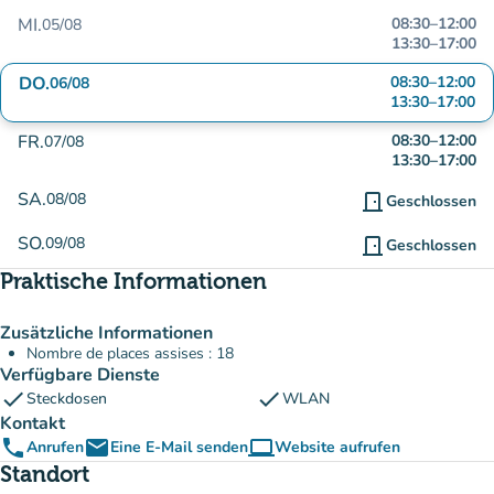
MI.
08:30
–
12:00
05/08
13:30
–
17:00
DO.
08:30
–
12:00
06/08
13:30
–
17:00
FR.
08:30
–
12:00
07/08
13:30
–
17:00
SA.
08/08
door_front
Geschlossen
SO.
09/08
door_front
Geschlossen
Praktische Informationen
Zusätzliche Informationen
Nombre de places assises : 18
Verfügbare Dienste
check
check
Steckdosen
WLAN
Kontakt
phone
email
computer
Anrufen
Eine E-Mail senden
Website aufrufen
(new tab)
Standort