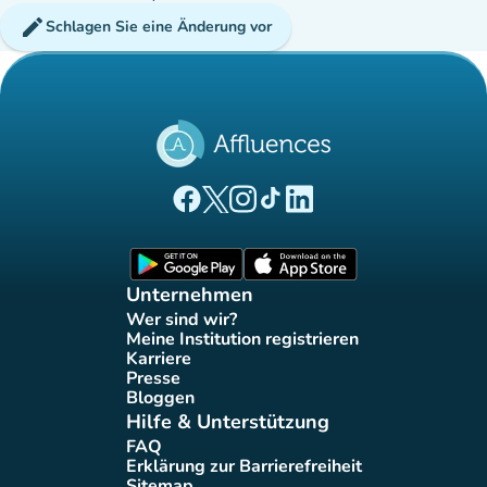
edit
Schlagen Sie eine Änderung vor
(new tab)
(new tab)
(new tab)
(new tab)
(new tab)
Affluences Facebook-Seite
Affluences Twitter-Seite
Affluences Instagram-Seite
Affluences Tiktok-Seite
Affluences LinkedIn-Seit
(new tab)
(new tab)
Unternehmen
Wer sind wir?
(new tab)
Meine Institution registrieren
(new tab)
Karriere
(new tab)
Presse
(new tab)
Bloggen
(new tab)
Hilfe & Unterstützung
FAQ
(new tab)
Erklärung zur Barrierefreiheit
(new tab)
Sitemap