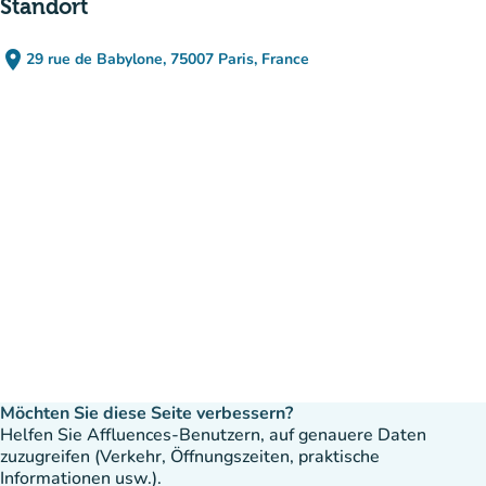
Standort
place
29 rue de Babylone, 75007 Paris, France
(in Google Maps öffnen)
(new tab)
Möchten Sie diese Seite verbessern?
Helfen Sie Affluences-Benutzern, auf genauere Daten
zuzugreifen (Verkehr, Öffnungszeiten, praktische
Informationen usw.).