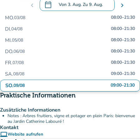
calendar_today
chevron_left
Von
3. Aug.
Zu
9. Aug.
chevron_right
.
Öffnen Sie den Kalender, um Daten zu än
MO.
08:00
–
21:30
03/08
DI.
08:00
–
21:30
04/08
MI.
08:00
–
21:30
05/08
DO.
08:00
–
21:30
06/08
FR.
08:00
–
21:30
07/08
SA.
09:00
–
21:30
08/08
SO.
09:00
–
21:30
09/08
Praktische Informationen
Zusätzliche Informationen
Notes : Arbres fruitiers, vigne et potager en plein Paris: bienvenue
au Jardin Catherine Labouré !
Kontakt
computer
Website aufrufen
(new tab)