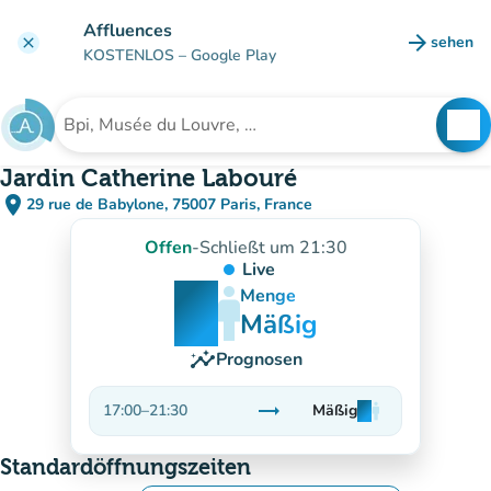
Gehe zum Hauptinhalt
Affluences
arrow_forward
sehen
clear
(new ta
KOSTENLOS
– Google Play
search
See
Suche nach einer Einrichtung
Jardin Catherine Labouré
place
29 rue de Babylone, 75007 Paris, France
(in Google Maps öffnen)
(new tab)
Offen
-
Schließt um 21:30
Live
man
man
man
Menge
Mäßig
insights
Prognosen
trending_flat
17:00
–
21:30
Mäßig
man
man
man
Stabil
Standardöffnungszeiten