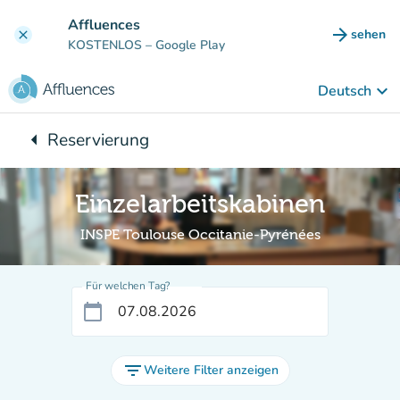
Gehe zum Hauptinhalt
Affluences
arrow_forward
sehen
clear
(new ta
KOSTENLOS
– Google Play
keyboard_arrow_down
Deutsch
arrow_left
Reservierung
Zurück zu:
Einzelarbeitskabinen
INSPE Toulouse Occitanie-Pyrénées
Für welchen Tag?
calendar_today
filter_list
Weitere Filter anzeigen