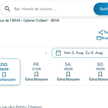
search
Suc
Suche nach einer Einrichtung
ue de l'INHA
Galerie Colbert - INHA
share
Te
mail_outline
Ko
calendar_today
Von
3. Aug.
Zu
9. Aug.
chevron_left
.
Öffnen Sie den Kalender, um
FR.
SA.
SO.
DO.
07/08
08/08
09/08
06/08
door_front
door_front
door_front
door_front
Geschlossen
Geschlossen
Geschloss
chlossen
 6 rue des Petits-Champs.