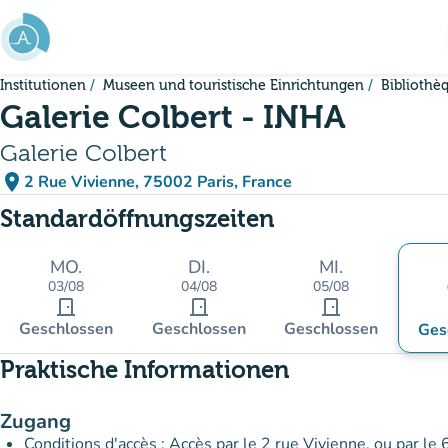
Gehe zum Hauptinhalt
Institutionen
Museen und touristische Einrichtungen
Bibliothèq
Galerie Colbert - INHA
Galerie Colbert
place
2 Rue Vivienne, 75002 Paris, France
(in Google Maps öffnen)
(new tab)
Standardöffnungszeiten
MO.
DI.
MI.
03/08
04/08
05/08
door_front
door_front
door_front
Geschlossen
Geschlossen
Geschlossen
Ges
Praktische Informationen
Zugang
Conditions d'accès : Accès par le 2 rue Vivienne, ou par le