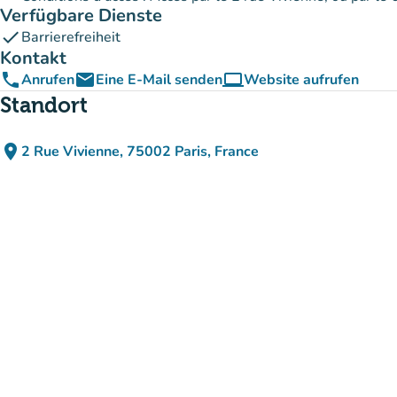
Verfügbare Dienste
check
Barrierefreiheit
Kontakt
phone
email
computer
Anrufen
Eine E-Mail senden
Website aufrufen
(new tab)
Standort
place
2 Rue Vivienne, 75002 Paris, France
(in Google Maps öffnen)
(new tab)