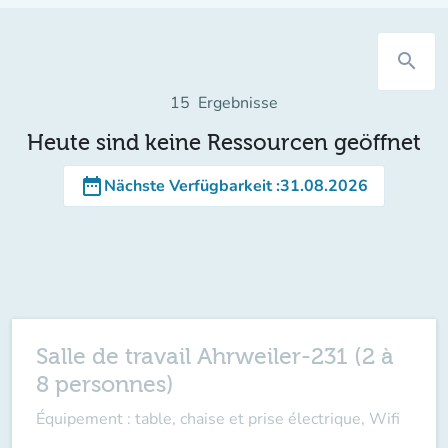
search
15
Ergebnisse
Heute sind keine Ressourcen geöffnet
date_range
Nächste Verfügbarkeit
:
31.08.2026
Salle de travail Ahrweiler-231 (2 à
8 personnes)
Équipement : table, chaise et prise électrique, Wifi