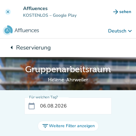
Gehe zum Hauptinhalt
Affluences
arrow_forward
sehen
clear
(new ta
KOSTENLOS
– Google Play
keyboard_arrow_down
Deutsch
arrow_left
Reservierung
Zurück zu:
Gruppenarbeitsraum
Hélène-Ahrweiler
Für welchen Tag?
calendar_today
filter_list
Weitere Filter anzeigen