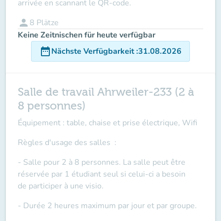
arrivée en scannant le QR-code.
person
8
Plätze
Keine Zeitnischen für heute verfügbar
date_range
Nächste Verfügbarkeit
:
31.08.2026
Salle de travail Ahrweiler-233 (2 à
8 personnes)
Équipement : table, chaise et prise électrique, Wifi
Règles d'usage des salles
:
- Salle pour 2 à 8 personnes. La salle peut être
réservée par 1 étudiant seul si celui-ci a besoin
de
participer à une visio
.
- Durée 2 heures maximum par jour et par groupe.