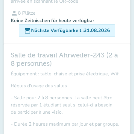
arrivée en scannant le QR-code.
person
8
Plätze
Keine Zeitnischen für heute verfügbar
date_range
Nächste Verfügbarkeit
:
31.08.2026
Salle de travail Ahrweiler-243 (2 à
8 personnes)
Équipement : table, chaise et prise électrique, Wifi
Règles d'usage des salles
:
- Salle pour 2 à 8 personnes. La salle peut être
réservée par 1 étudiant seul si celui-ci a besoin
de
participer à une visio
.
- Durée 2 heures maximum par jour et par groupe.