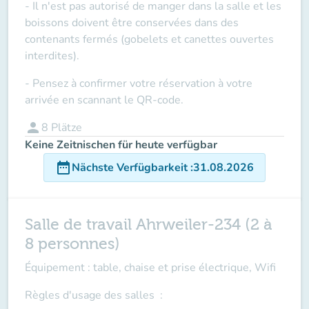
- Il n'est pas autorisé de manger dans la salle et les
boissons doivent être conservées dans des
contenants fermés (gobelets et canettes ouvertes
interdites).
- Pensez à confirmer votre réservation à votre
arrivée en scannant le QR-code.
person
8
Plätze
Keine Zeitnischen für heute verfügbar
date_range
Nächste Verfügbarkeit
:
31.08.2026
Salle de travail Ahrweiler-234 (2 à
8 personnes)
Équipement : table, chaise et prise électrique, Wifi
Règles d'usage des salles
: