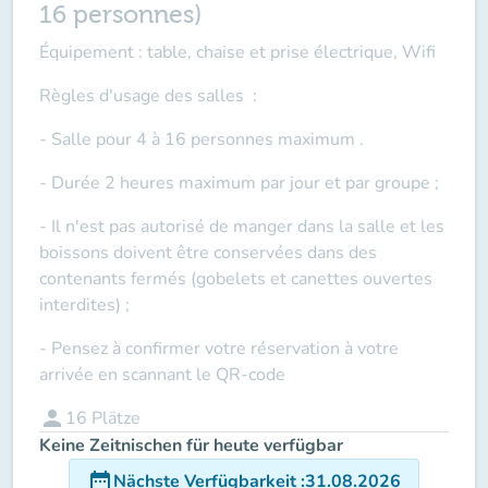
16 personnes)
Équipement : table, chaise et prise électrique, Wifi
Règles d'usage des salles
:
- Salle pour 4 à 16 personnes maximum .
- Durée 2 heures maximum par jour et par groupe ;
- Il n'est pas autorisé de manger dans la salle et les
boissons doivent être conservées dans des
contenants fermés (gobelets et canettes ouvertes
interdites) ;
- Pensez à confirmer votre réservation à votre
arrivée en scannant le QR-code
person
16
Plätze
Keine Zeitnischen für heute verfügbar
date_range
Nächste Verfügbarkeit
:
31.08.2026