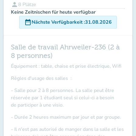
person
8
Plätze
Keine Zeitnischen für heute verfügbar
date_range
Nächste Verfügbarkeit
:
31.08.2026
Salle de travail Ahrweiler-236 (2 à
8 personnes)
Équipement : table, chaise et prise électrique, Wifi
Règles d'usage des salles
:
- Salle pour 2 à 8 personnes. La salle peut être
réservée par 1 étudiant seul si celui-ci a besoin
de
participer à une visio
.
- Durée 2 heures maximum par jour et par groupe.
- Il n'est pas autorisé de manger dans la salle et les