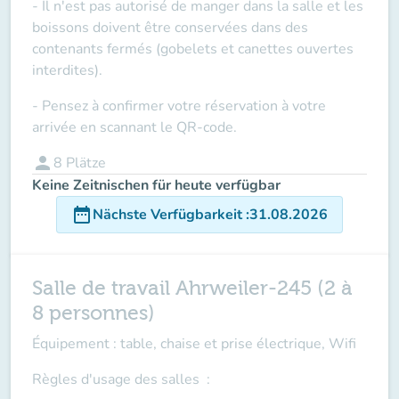
- Il n'est pas autorisé de manger dans la salle et les
boissons doivent être conservées dans des
contenants fermés (gobelets et canettes ouvertes
interdites).
- Pensez à confirmer votre réservation à votre
arrivée en scannant le QR-code.
person
8
Plätze
Keine Zeitnischen für heute verfügbar
date_range
Nächste Verfügbarkeit
:
31.08.2026
Salle de travail Ahrweiler-245 (2 à
8 personnes)
Équipement : table, chaise et prise électrique, Wifi
Règles d'usage des salles
: