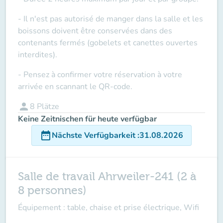
- Il n'est pas autorisé de manger dans la salle et les
boissons doivent être conservées dans des
contenants fermés (gobelets et canettes ouvertes
interdites).
- Pensez à confirmer votre réservation à votre
arrivée en scannant le QR-code.
person
8
Plätze
Keine Zeitnischen für heute verfügbar
date_range
Nächste Verfügbarkeit
:
31.08.2026
Salle de travail Ahrweiler-241 (2 à
8 personnes)
Équipement : table, chaise et prise électrique, Wifi