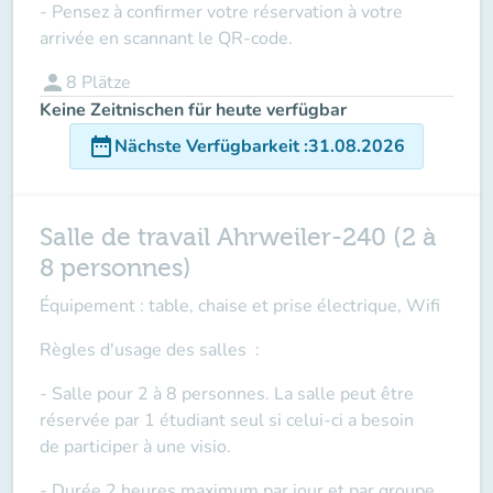
- Pensez à confirmer votre réservation à votre
arrivée en scannant le QR-code.
person
8
Plätze
Keine Zeitnischen für heute verfügbar
date_range
Nächste Verfügbarkeit
:
31.08.2026
Salle de travail Ahrweiler-240 (2 à
8 personnes)
Équipement : table, chaise et prise électrique, Wifi
Règles d'usage des salles
:
- Salle pour 2 à 8 personnes. La salle peut être
réservée par 1 étudiant seul si celui-ci a besoin
de
participer à une visio
.
- Durée 2 heures maximum par jour et par groupe.