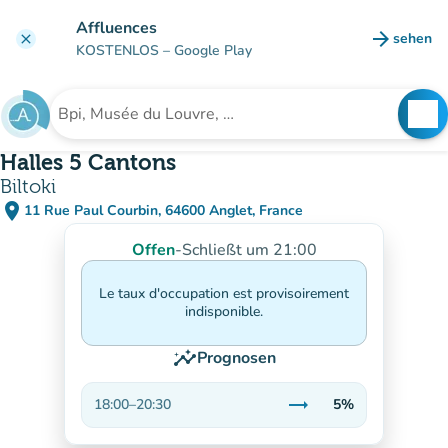
Gehe zum Hauptinhalt
Affluences
arrow_forward
sehen
clear
(new ta
KOSTENLOS
– Google Play
search
See
Suche nach einer Einrichtung
Halles 5 Cantons
Biltoki
place
11 Rue Paul Courbin, 64600 Anglet, France
(in Google Maps öffnen)
(new tab)
Offen
-
Schließt um 21:00
Le taux d'occupation est provisoirement
indisponible.
insights
Prognosen
trending_flat
18:00
–
20:30
5%
Stabil