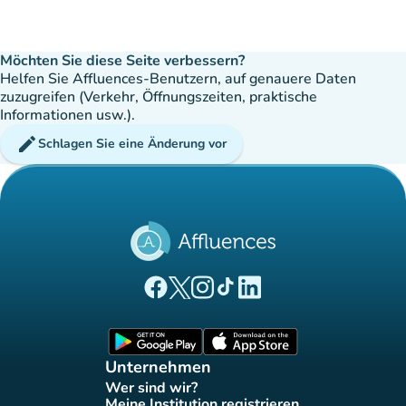
Möchten Sie diese Seite verbessern?
Helfen Sie Affluences-Benutzern, auf genauere Daten
zuzugreifen (Verkehr, Öffnungszeiten, praktische
Informationen usw.).
edit
Schlagen Sie eine Änderung vor
(new tab)
(new tab)
(new tab)
(new tab)
(new tab)
Affluences Facebook-Seite
Affluences Twitter-Seite
Affluences Instagram-Seite
Affluences Tiktok-Seite
Affluences LinkedIn-Seit
(new tab)
(new tab)
Unternehmen
Wer sind wir?
(new tab)
Meine Institution registrieren