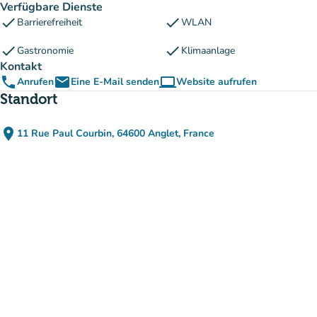
Verfügbare Dienste
check
check
Barrierefreiheit
WLAN
check
check
Gastronomie
Klimaanlage
Kontakt
phone
email
computer
Anrufen
Eine E-Mail senden
Website aufrufen
(new tab)
Standort
place
11 Rue Paul Courbin, 64600 Anglet, France
(in Google Maps öffnen)
(new tab)