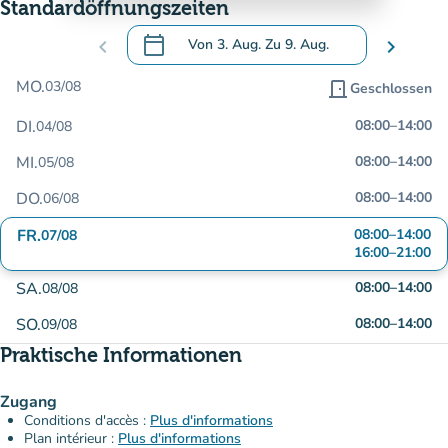
Standardöffnungszeiten
calendar_today
chevron_left
Von
3. Aug.
Zu
9. Aug.
chevron_right
.
Öffnen Sie den Kalender, um Daten zu än
MO.
03/08
door_front
Geschlossen
DI.
08:00
–
14:00
04/08
MI.
08:00
–
14:00
05/08
DO.
08:00
–
14:00
06/08
FR.
08:00
–
14:00
07/08
16:00
–
21:00
SA.
08:00
–
14:00
08/08
SO.
08:00
–
14:00
09/08
Praktische Informationen
Zugang
Conditions d'accès :
Plus d'informations
Plan intérieur :
Plus d'informations