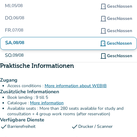
MI.
05/08
door_front
Geschlossen
DO.
06/08
door_front
Geschlossen
FR.
07/08
door_front
Geschlossen
SA.
08/08
door_front
Geschlossen
SO.
09/08
door_front
Geschlossen
Praktische Informationen
Zugang
Access conditions :
More information about WEBIB
Zusätzliche Informationen
Book lending : 9 till 5
Catalogue :
More information
Available seats : More than 280 seats available for study and
consultation + 4 group work rooms (after reservation)
Verfügbare Dienste
check
check
Barrierefreiheit
Drucker / Scanner