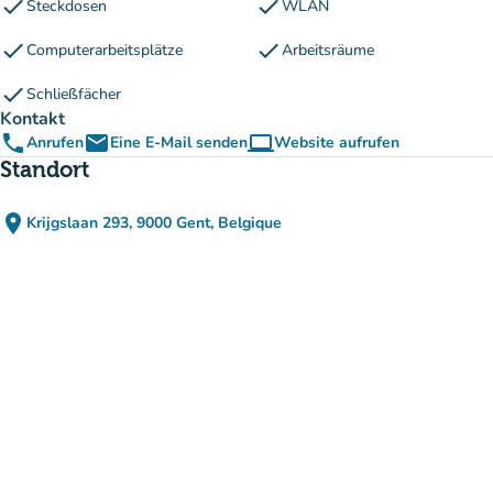
check
check
Steckdosen
WLAN
check
check
Computerarbeitsplätze
Arbeitsräume
check
Schließfächer
Kontakt
phone
email
computer
Anrufen
Eine E-Mail senden
Website aufrufen
(new tab)
Standort
place
Krijgslaan 293, 9000 Gent, Belgique
(in Google Maps öffnen)
(new tab)