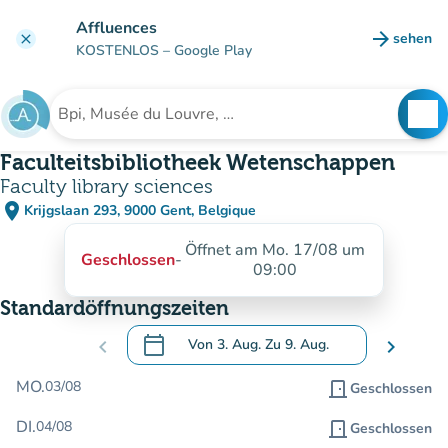
Gehe zum Hauptinhalt
Affluences
arrow_forward
sehen
clear
(new ta
KOSTENLOS
– Google Play
search
See
Suche nach einer Einrichtung
Faculteitsbibliotheek Wetenschappen
Faculty library sciences
place
Krijgslaan 293, 9000 Gent, Belgique
(in Google Maps öffnen)
(new tab)
Öffnet am Mo. 17/08 um
Geschlossen
-
09:00
Standardöffnungszeiten
calendar_today
chevron_left
Von
3. Aug.
Zu
9. Aug.
chevron_right
.
Öffnen Sie den Kalender, um Daten zu än
MO.
03/08
door_front
Geschlossen
DI.
04/08
door_front
Geschlossen