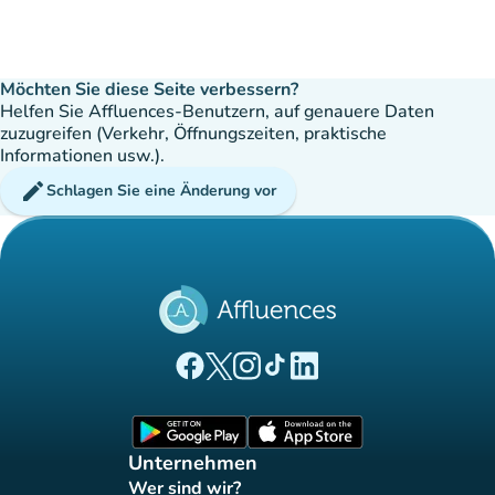
Möchten Sie diese Seite verbessern?
Helfen Sie Affluences-Benutzern, auf genauere Daten
zuzugreifen (Verkehr, Öffnungszeiten, praktische
Informationen usw.).
edit
Schlagen Sie eine Änderung vor
(new tab)
(new tab)
(new tab)
(new tab)
(new tab)
Affluences Facebook-Seite
Affluences Twitter-Seite
Affluences Instagram-Seite
Affluences Tiktok-Seite
Affluences LinkedIn-Seit
(new tab)
(new tab)
Unternehmen
Wer sind wir?