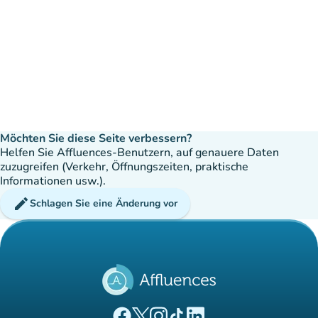
Möchten Sie diese Seite verbessern?
Helfen Sie Affluences-Benutzern, auf genauere Daten
zuzugreifen (Verkehr, Öffnungszeiten, praktische
Informationen usw.).
edit
Schlagen Sie eine Änderung vor
(new tab)
(new tab)
(new tab)
(new tab)
(new tab)