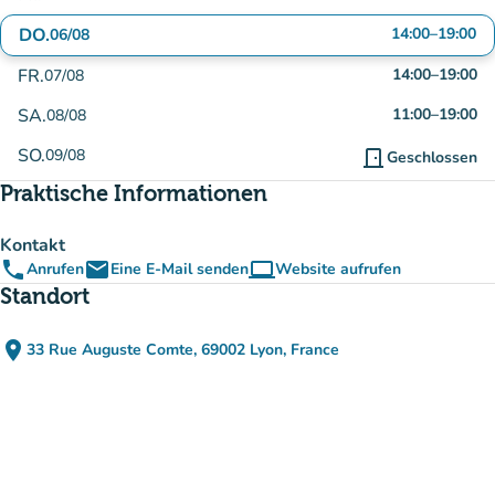
DO.
14:00
–
19:00
06/08
FR.
14:00
–
19:00
07/08
SA.
11:00
–
19:00
08/08
SO.
09/08
door_front
Geschlossen
Praktische Informationen
Kontakt
phone
email
computer
Anrufen
Eine E-Mail senden
Website aufrufen
(new tab)
Standort
place
33 Rue Auguste Comte, 69002 Lyon, France
(in Google Maps öffnen)
(new tab)