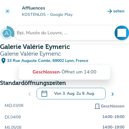
Gehe zum Hauptinhalt
Affluences
arrow_forward
sehen
clear
(new ta
KOSTENLOS
– Google Play
search
See
Suche nach einer Einrichtung
Galerie Valérie Eymeric
Galerie Valérie Eymeric
place
33 Rue Auguste Comte, 69002 Lyon, France
(in Google Maps öffnen)
(new tab)
Geschlossen
-
Öffnet um 14:00
Standardöffnungszeiten
calendar_today
chevron_left
Von
3. Aug.
Zu
9. Aug.
chevron_right
.
Öffnen Sie den Kalender, um Daten zu än
MO.
03/08
door_front
Geschlossen
DI.
14:00
–
19:00
04/08
MI.
14:00
–
19:00
05/08