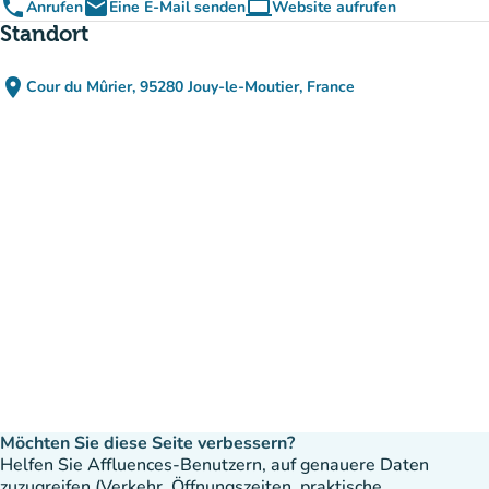
phone
email
computer
Anrufen
Eine E-Mail senden
Website aufrufen
(new tab)
Standort
place
Cour du Mûrier, 95280 Jouy-le-Moutier, France
(in Google Maps öffnen)
(new tab)
Möchten Sie diese Seite verbessern?
Helfen Sie Affluences-Benutzern, auf genauere Daten
zuzugreifen (Verkehr, Öffnungszeiten, praktische