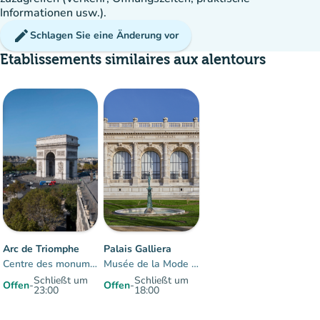
Informationen usw.).
edit
Schlagen Sie eine Änderung vor
Etablissements similaires aux alentours
35%
group
Belegung
Arc de Triomphe
Palais Galliera
Centre des monuments nationaux
Musée de la Mode de Paris
Schließt um
Schließt um
Offen
-
Offen
-
23:00
18:00
Artikel 1 Zu 2 von 2