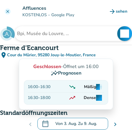
Gehe zum Hauptinhalt
Affluences
arrow_forward
sehen
clear
(new ta
KOSTENLOS
– Google Play
search
See
Suche nach einer Einrichtung
Ferme d'Ecancourt
place
Cour du Mûrier, 95280 Jouy-le-Moutier, France
(in Google Maps öffnen)
(new tab)
Geschlossen
-
Öffnet um 16:00
insights
Prognosen
trending_down
16:00
–
16:30
Mäßig
man
man
man
Abnehmend
trending_up
16:30
–
18:00
Dense
man
man
man
Auf dem Vormarsch
Standardöffnungszeiten
calendar_today
chevron_left
Von
3. Aug.
Zu
9. Aug.
chevron_right
.
Öffnen Sie den Kalender, um Daten zu än