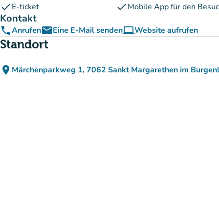
check
check
E-ticket
Mobile App für den Besu
Kontakt
phone
email
computer
Anrufen
Eine E-Mail senden
Website aufrufen
(new tab)
Standort
place
Märchenparkweg 1, 7062 Sankt Margarethen im Burgenl
(in Google Maps öffnen
(new tab)