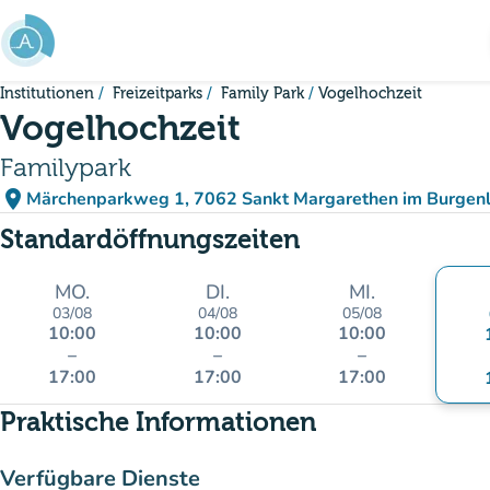
Gehe zum Hauptinhalt
Institutionen
Freizeitparks
Family Park
Vogelhochzeit
Vogelhochzeit
Familypark
place
Märchenparkweg 1, 7062 Sankt Margarethen im Burgenl
(in Google Maps öffnen
(new tab)
Standardöffnungszeiten
MO.
DI.
MI.
03/08
04/08
05/08
10:00
10:00
10:00
–
–
–
17:00
17:00
17:00
Praktische Informationen
Verfügbare Dienste