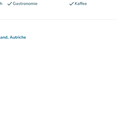
check
check
ch
Gastronomie
Kaffee
and, Autriche
)