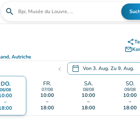
search
Suc
Suche nach einer Einrichtung
share
Te
mail_outline
Ko
and, Autriche
)
calendar_today
Von
3. Aug.
Zu
9. Aug.
chevron_left
.
Öffnen Sie den Kalender, um
FR.
SA.
SO.
DO.
07/08
08/08
09/08
06/08
10:00
10:00
10:00
10:00
–
–
–
–
18:00
18:00
18:00
18:00