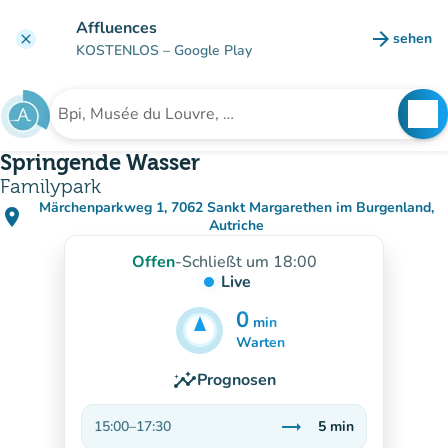
Gehe zum Hauptinhalt
Affluences
arrow_forward
sehen
clear
(new ta
KOSTENLOS
– Google Play
search
See
Suche nach einer Einrichtung
Springende Wasser
Familypark
Märchenparkweg 1, 7062 Sankt Margarethen im Burgenland,
place
(in Google Maps öffnen)
(new tab)
Autriche
Offen
-
Schließt um 18:00
Live
0
min
5
min
Warten
insights
Prognosen
trending_flat
15:00
–
17:30
5
min
Stabil