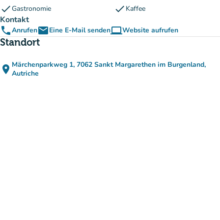
check
check
Gastronomie
Kaffee
Kontakt
phone
email
computer
Anrufen
Eine E-Mail senden
Website aufrufen
(new tab)
Standort
Märchenparkweg 1, 7062 Sankt Margarethen im Burgenland,
place
(in Google Maps öffnen)
(new tab)
Autriche