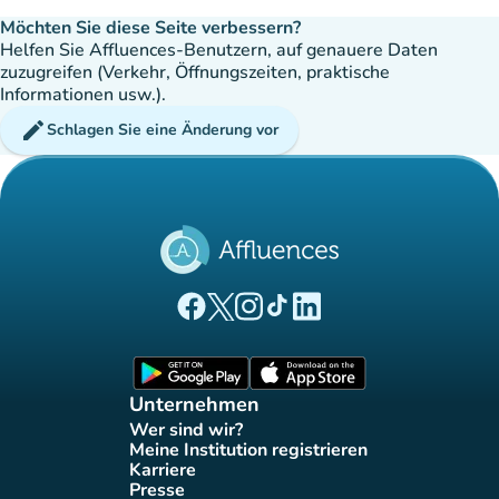
Möchten Sie diese Seite verbessern?
Helfen Sie Affluences-Benutzern, auf genauere Daten
zuzugreifen (Verkehr, Öffnungszeiten, praktische
Informationen usw.).
edit
Schlagen Sie eine Änderung vor
(new tab)
(new tab)
(new tab)
(new tab)
(new tab)
Affluences Facebook-Seite
Affluences Twitter-Seite
Affluences Instagram-Seite
Affluences Tiktok-Seite
Affluences LinkedIn-Seit
(new tab)
(new tab)
Unternehmen
Wer sind wir?
(new tab)
Meine Institution registrieren
(new tab)
Karriere
(new tab)
Presse
(new tab)