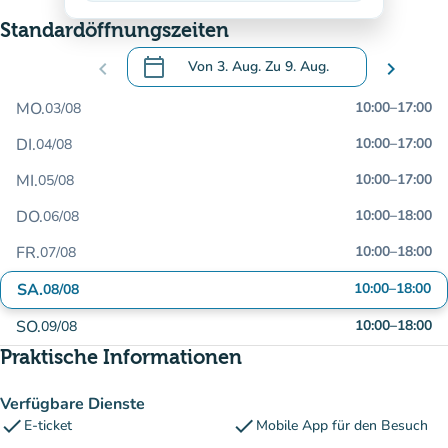
Standardöffnungszeiten
calendar_today
chevron_left
Von
3. Aug.
Zu
9. Aug.
chevron_right
.
Öffnen Sie den Kalender, um Daten zu än
MO.
10:00
–
17:00
03/08
DI.
10:00
–
17:00
04/08
MI.
10:00
–
17:00
05/08
DO.
10:00
–
18:00
06/08
FR.
10:00
–
18:00
07/08
SA.
10:00
–
18:00
08/08
SO.
10:00
–
18:00
09/08
Praktische Informationen
Verfügbare Dienste
check
check
E-ticket
Mobile App für den Besuch