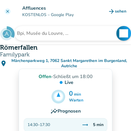
Gehe zum Hauptinhalt
Affluences
arrow_forward
sehen
clear
(new ta
KOSTENLOS
– Google Play
search
See
Suche nach einer Einrichtung
Römerfallen
Familypark
Märchenparkweg 1, 7062 Sankt Margarethen im Burgenland,
place
(in Google Maps öffnen)
(new tab)
Autriche
Offen
-
Schließt um 18:00
Live
0
min
5
min
Warten
insights
Prognosen
trending_flat
14:30
–
17:30
5
min
Stabil