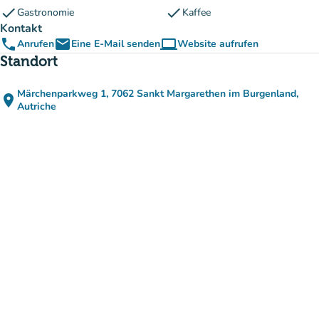
check
check
Gastronomie
Kaffee
Kontakt
phone
email
computer
Anrufen
Eine E-Mail senden
Website aufrufen
(new tab)
Standort
Märchenparkweg 1, 7062 Sankt Margarethen im Burgenland,
place
(in Google Maps öffnen)
(new tab)
Autriche