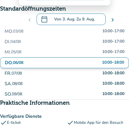
Standardöffnungszeiten
calendar_today
chevron_left
Von
3. Aug.
Zu
9. Aug.
chevron_right
.
Öffnen Sie den Kalender, um Daten zu än
MO.
10:00
–
17:00
03/08
DI.
10:00
–
17:00
04/08
MI.
10:00
–
17:00
05/08
DO.
10:00
–
18:00
06/08
FR.
10:00
–
18:00
07/08
SA.
10:00
–
18:00
08/08
SO.
10:00
–
18:00
09/08
Praktische Informationen
Verfügbare Dienste
check
check
E-ticket
Mobile App für den Besuch