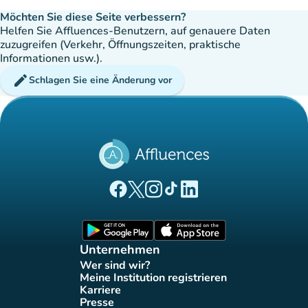
Möchten Sie diese Seite verbessern?
Helfen Sie Affluences-Benutzern, auf genauere Daten
zuzugreifen (Verkehr, Öffnungszeiten, praktische
Informationen usw.).
edit
Schlagen Sie eine Änderung vor
(new tab)
(new tab)
(new tab)
(new tab)
(new tab)
Affluences Facebook-Seite
Affluences Twitter-Seite
Affluences Instagram-Seite
Affluences Tiktok-Seite
Affluences LinkedIn-Seit
(new tab)
(new tab)
Unternehmen
Wer sind wir?
(new tab)
Meine Institution registrieren
(new tab)
Karriere
(new tab)
Presse
(new tab)