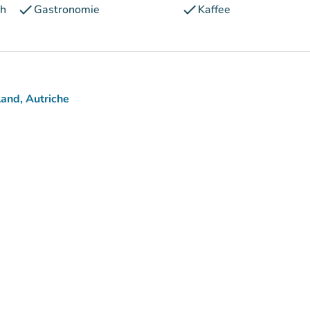
check
check
ch
Gastronomie
Kaffee
and, Autriche
)