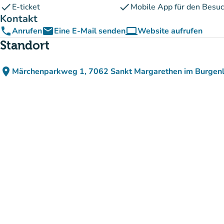
check
check
E-ticket
Mobile App für den Besu
Kontakt
phone
email
computer
Anrufen
Eine E-Mail senden
Website aufrufen
(new tab)
Standort
place
Märchenparkweg 1, 7062 Sankt Margarethen im Burgenl
(in Google Maps öffnen
(new tab)