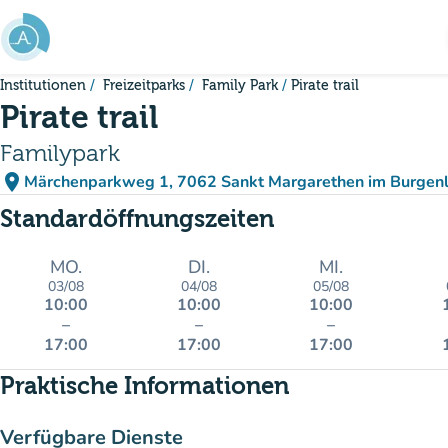
Gehe zum Hauptinhalt
Institutionen
Freizeitparks
Family Park
Pirate trail
Pirate trail
Familypark
place
Märchenparkweg 1, 7062 Sankt Margarethen im Burgenl
(in Google Maps öffnen
(new tab)
Standardöffnungszeiten
MO.
DI.
MI.
03/08
04/08
05/08
10:00
10:00
10:00
–
–
–
17:00
17:00
17:00
Praktische Informationen
Verfügbare Dienste