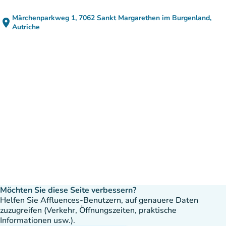
Märchenparkweg 1, 7062 Sankt Margarethen im Burgenland,
place
(in Google Maps öffnen)
(new tab)
Autriche
Möchten Sie diese Seite verbessern?
Helfen Sie Affluences-Benutzern, auf genauere Daten
zuzugreifen (Verkehr, Öffnungszeiten, praktische
Informationen usw.).