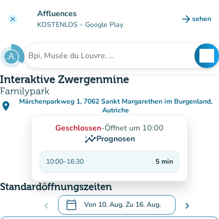
Gehe zum Hauptinhalt
Affluences
arrow_forward
sehen
clear
(new ta
KOSTENLOS
– Google Play
search
See
Suche nach einer Einrichtung
Interaktive Zwergenmine
Familypark
Märchenparkweg 1, 7062 Sankt Margarethen im Burgenland,
place
(in Google Maps öffnen)
(new tab)
Autriche
Geschlossen
-
Öffnet um 10:00
insights
Prognosen
10:00
–
16:30
5
min
Standardöffnungszeiten
calendar_today
chevron_left
Von
10. Aug.
Zu
16. Aug.
chevron_right
.
Öffnen Sie den Kalender, um Daten zu änd