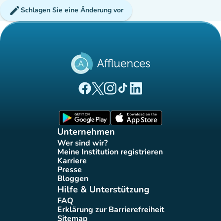
edit
Schlagen Sie eine Änderung vor
(new tab)
(new tab)
(new tab)
(new tab)
(new tab)
Affluences Facebook-Seite
Affluences Twitter-Seite
Affluences Instagram-Seite
Affluences Tiktok-Seite
Affluences LinkedIn-Seit
(new tab)
(new tab)
Unternehmen
Wer sind wir?
(new tab)
Meine Institution registrieren
(new tab)
Karriere
(new tab)
Presse
(new tab)
Bloggen
(new tab)
Hilfe & Unterstützung
FAQ
(new tab)
Erklärung zur Barrierefreiheit
(new tab)
Sitemap