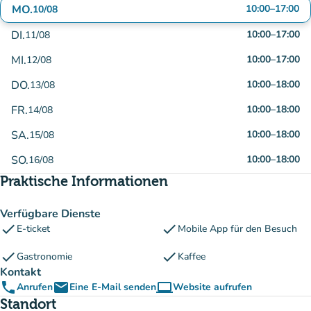
MO.
10:00
–
17:00
10/08
DI.
10:00
–
17:00
11/08
MI.
10:00
–
17:00
12/08
DO.
10:00
–
18:00
13/08
FR.
10:00
–
18:00
14/08
SA.
10:00
–
18:00
15/08
SO.
10:00
–
18:00
16/08
Praktische Informationen
Verfügbare Dienste
check
check
E-ticket
Mobile App für den Besuch
check
check
Gastronomie
Kaffee
Kontakt
phone
email
computer
Anrufen
Eine E-Mail senden
Website aufrufen
(new tab)
Standort