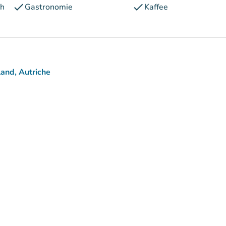
check
check
ch
Gastronomie
Kaffee
and, Autriche
)