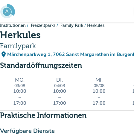
Gehe zum Hauptinhalt
Institutionen
Freizeitparks
Family Park
Herkules
Herkules
Familypark
place
Märchenparkweg 1, 7062 Sankt Margarethen im Burgenl
(in Google Maps öffnen
(new tab)
Standardöffnungszeiten
MO.
DI.
MI.
03/08
04/08
05/08
10:00
10:00
10:00
–
–
–
17:00
17:00
17:00
Praktische Informationen
Verfügbare Dienste