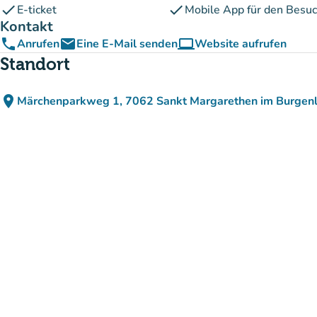
check
check
E-ticket
Mobile App für den Besu
Kontakt
phone
email
computer
Anrufen
Eine E-Mail senden
Website aufrufen
(new tab)
Standort
place
Märchenparkweg 1, 7062 Sankt Margarethen im Burgenl
(in Google Maps öffnen
(new tab)