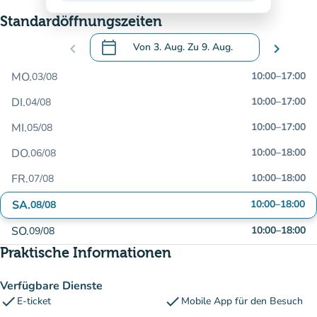
Standardöffnungszeiten
calendar_today
chevron_left
Von
3. Aug.
Zu
9. Aug.
chevron_right
.
Öffnen Sie den Kalender, um Daten zu än
MO.
10:00
–
17:00
03/08
DI.
10:00
–
17:00
04/08
MI.
10:00
–
17:00
05/08
DO.
10:00
–
18:00
06/08
FR.
10:00
–
18:00
07/08
SA.
10:00
–
18:00
08/08
SO.
10:00
–
18:00
09/08
Praktische Informationen
Verfügbare Dienste
check
check
E-ticket
Mobile App für den Besuch