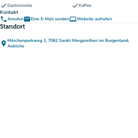
check
check
Gastronomie
Kaffee
Kontakt
phone
email
computer
Anrufen
Eine E-Mail senden
Website aufrufen
(new tab)
Standort
Märchenparkweg 1, 7062 Sankt Margarethen im Burgenland,
place
(in Google Maps öffnen)
(new tab)
Autriche