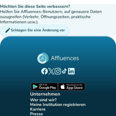
Möchten Sie diese Seite verbessern?
Helfen Sie Affluences-Benutzern, auf genauere Daten
zuzugreifen (Verkehr, Öffnungszeiten, praktische
Informationen usw.).
edit
Schlagen Sie eine Änderung vor
(new tab)
(new tab)
(new tab)
(new tab)
(new tab)
Affluences Facebook-Seite
Affluences Twitter-Seite
Affluences Instagram-Seite
Affluences Tiktok-Seite
Affluences LinkedIn-Seit
(new tab)
(new tab)
Unternehmen
Wer sind wir?
(new tab)
Meine Institution registrieren
(new tab)
Karriere
(new tab)
Presse
(new tab)