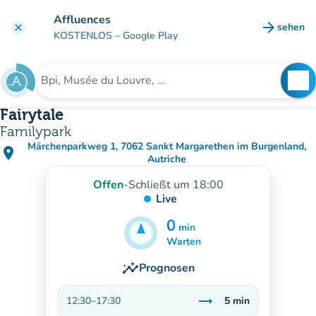
Gehe zum Hauptinhalt
Affluences
arrow_forward
sehen
clear
(new ta
KOSTENLOS
– Google Play
search
See
Suche nach einer Einrichtung
Fairytale
Familypark
Märchenparkweg 1, 7062 Sankt Margarethen im Burgenland,
place
(in Google Maps öffnen)
(new tab)
Autriche
Offen
-
Schließt um 18:00
Live
0
min
5
min
Warten
insights
Prognosen
trending_flat
12:30
–
17:30
5
min
Stabil