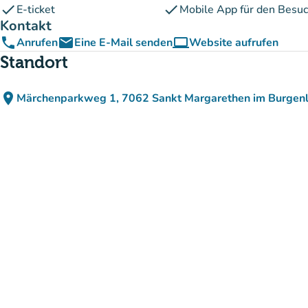
check
check
E-ticket
Mobile App für den Besu
Kontakt
phone
email
computer
Anrufen
Eine E-Mail senden
Website aufrufen
(new tab)
Standort
place
Märchenparkweg 1, 7062 Sankt Margarethen im Burgenl
(in Google Maps öffnen
(new tab)