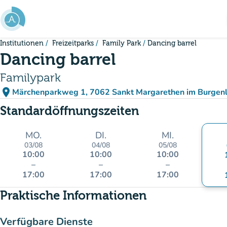
Gehe zum Hauptinhalt
Institutionen
Freizeitparks
Family Park
Dancing barrel
Dancing barrel
Familypark
place
Märchenparkweg 1, 7062 Sankt Margarethen im Burgenl
(in Google Maps öffnen
(new tab)
Standardöffnungszeiten
MO.
DI.
MI.
03/08
04/08
05/08
10:00
10:00
10:00
–
–
–
17:00
17:00
17:00
Praktische Informationen
Verfügbare Dienste