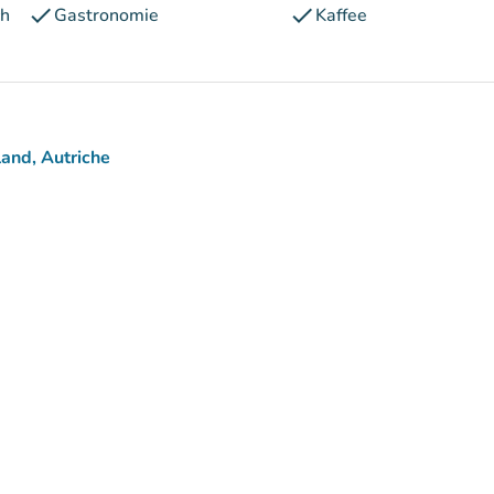
check
check
ch
Gastronomie
Kaffee
and, Autriche
)