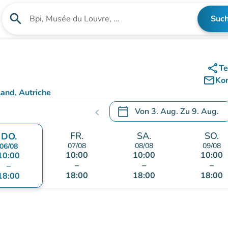
search
Suc
Suche nach einer Einrichtung
share
Te
mail_outline
Ko
and, Autriche
)
calendar_today
Von
3. Aug.
Zu
9. Aug.
chevron_left
.
Öffnen Sie den Kalender, um
FR.
SA.
SO.
DO.
07/08
08/08
09/08
06/08
10:00
10:00
10:00
10:00
–
–
–
–
18:00
18:00
18:00
18:00