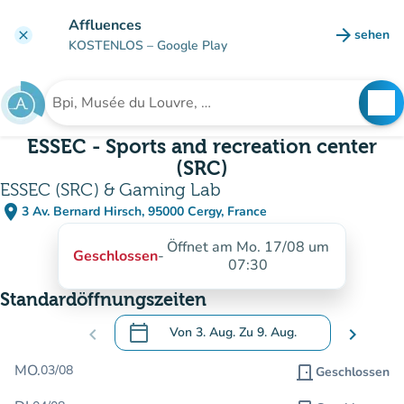
Gehe zum Hauptinhalt
Affluences
arrow_forward
sehen
clear
(new ta
KOSTENLOS
– Google Play
search
See
Suche nach einer Einrichtung
ESSEC - Sports and recreation center
(SRC)
ESSEC (SRC) & Gaming Lab
place
3 Av. Bernard Hirsch, 95000 Cergy, France
(in Google Maps öffnen)
(new tab)
Öffnet am Mo. 17/08 um
Geschlossen
-
07:30
Standardöffnungszeiten
calendar_today
chevron_left
Von
3. Aug.
Zu
9. Aug.
chevron_right
.
Öffnen Sie den Kalender, um Daten zu än
MO.
03/08
door_front
Geschlossen