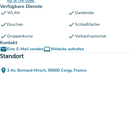
via le QR code.
Verfügbare Dienste
check
check
WLAN
Garderobe
check
check
Duschen
Schließfächer
check
check
Gruppenkurse
Verkaufsautomat
Kontakt
email
computer
Eine E-Mail senden
Website aufrufen
(new tab)
Standort
place
3 Av. Bernard Hirsch, 95000 Cergy, France
(in Google Maps öffnen)
(new tab)