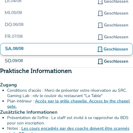
DI.
04/08
door_front
Geschlossen
MI.
05/08
door_front
Geschlossen
DO.
06/08
door_front
Geschlossen
FR.
07/08
door_front
Geschlossen
SA.
08/08
door_front
Geschlossen
SO.
09/08
door_front
Geschlossen
Praktische Informationen
Zugang
Conditions d'accès : Merci de présenter votre réservation au SRC.
Gaming Lab : rdv le couloir du restaurant "La Table"
Plan intérieur :
Accès par la grille chapelle. Access by the chapel
gate.
Zusätzliche Informationen
Présentation de l'offre : Le staff est invité à se rapprocher du BDS
pour son inscription.
Notes :
Les cours encadrés par des coachs doivent être scannés