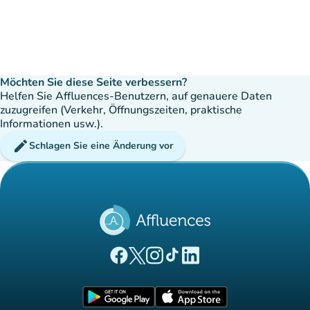
Möchten Sie diese Seite verbessern?
Helfen Sie Affluences-Benutzern, auf genauere Daten
zuzugreifen (Verkehr, Öffnungszeiten, praktische
Informationen usw.).
edit
Schlagen Sie eine Änderung vor
(new tab)
(new tab)
(new tab)
(new tab)
(new tab)
Affluences Facebook-Seite
Affluences Twitter-Seite
Affluences Instagram-Seite
Affluences Tiktok-Seite
Affluences LinkedIn-Seit
(new tab)
(new tab)