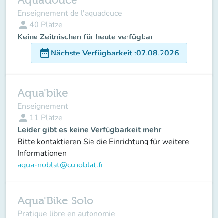
Aquadouce
Enseignement de l'aquadouce
person
40
Plätze
Keine Zeitnischen für heute verfügbar
date_range
Nächste Verfügbarkeit
:
07.08.2026
Aqua'bike
Enseignement
person
11
Plätze
Leider gibt es keine Verfügbarkeit mehr
Bitte kontaktieren Sie die Einrichtung für weitere
Informationen
aqua-noblat@ccnoblat.fr
Aqua'Bike Solo
Pratique libre en autonomie