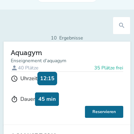
search
10
Ergebnisse
Aquagym
Enseignement d'aquagym
person
40
Plätze
35 Plätze frei
12:15
Uhrzeit
schedule
45 min
Dauer
timer
Reservieren