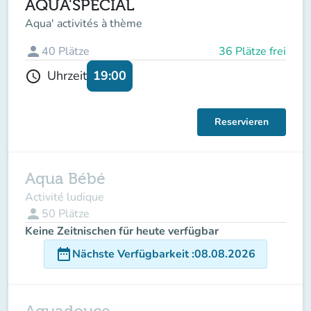
AQUA'SPECIAL
Aqua' activités à thème
person
40
Plätze
36 Plätze frei
19:00
Uhrzeit
schedule
Reservieren
Aqua Bébé
Activité ludique
person
50
Plätze
Keine Zeitnischen für heute verfügbar
date_range
Nächste Verfügbarkeit
:
08.08.2026