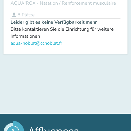
AQUA'ROX - Natation / Renforcement musculaire
person
8
Plätze
Leider gibt es keine Verfügbarkeit mehr
Bitte kontaktieren Sie die Einrichtung für weitere
Informationen
aqua-noblat@ccnoblat.fr