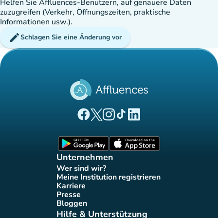
Helfen Sie Affluences-Benutzern, auf genauere Daten
zuzugreifen (Verkehr, Öffnungszeiten, praktische
Informationen usw.).
edit
Schlagen Sie eine Änderung vor
(new tab)
(new tab)
(new tab)
(new tab)
(new tab)
Affluences Facebook-Seite
Affluences Twitter-Seite
Affluences Instagram-Seite
Affluences Tiktok-Seite
Affluences LinkedIn-Seit
(new tab)
(new tab)
Unternehmen
Wer sind wir?
(new tab)
Meine Institution registrieren
(new tab)
Karriere
(new tab)
Presse
(new tab)
Bloggen
(new tab)
Hilfe & Unterstützung