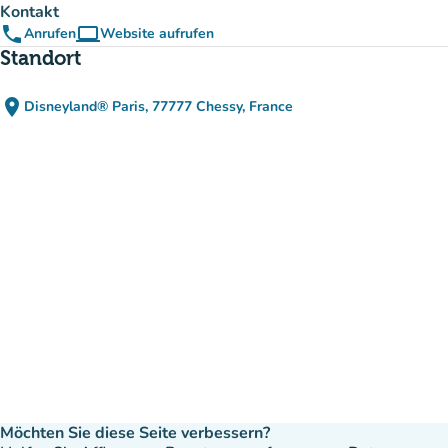
Kontakt
phone
computer
Anrufen
Website aufrufen
(new tab)
Standort
place
Disneyland® Paris, 77777 Chessy, France
(in Google Maps öffnen)
(new tab)
Möchten Sie diese Seite verbessern?