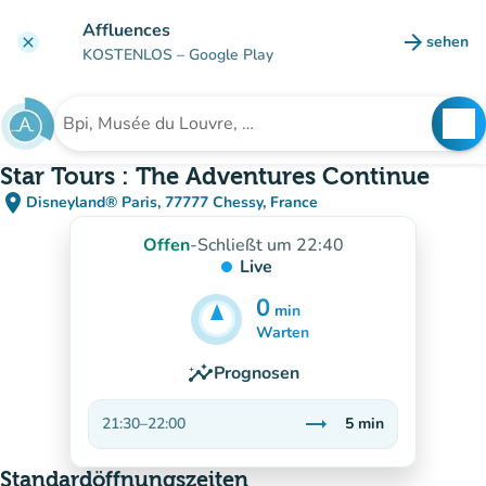
Gehe zum Hauptinhalt
Affluences
arrow_forward
sehen
clear
(new ta
KOSTENLOS
– Google Play
search
See
Suche nach einer Einrichtung
Star Tours : The Adventures Continue
place
Disneyland® Paris, 77777 Chessy, France
(in Google Maps öffnen)
(new tab)
Offen
-
Schließt um 22:40
Live
0
min
5
min
Warten
insights
Prognosen
trending_flat
21:30
–
22:00
5
min
Stabil
Standardöffnungszeiten