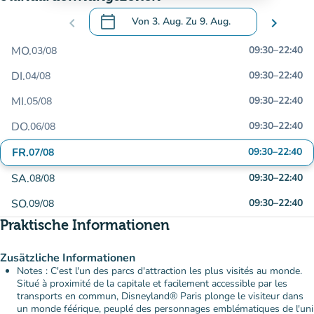
calendar_today
chevron_left
Von
3. Aug.
Zu
9. Aug.
chevron_right
.
Öffnen Sie den Kalender, um Daten zu än
MO.
09:30
–
22:40
03/08
DI.
09:30
–
22:40
04/08
MI.
09:30
–
22:40
05/08
DO.
09:30
–
22:40
06/08
FR.
09:30
–
22:40
07/08
SA.
09:30
–
22:40
08/08
SO.
09:30
–
22:40
09/08
Praktische Informationen
Zusätzliche Informationen
Notes : C'est l'un des parcs d'attraction les plus visités au monde.
Situé à proximité de la capitale et facilement accessible par les
transports en commun, Disneyland® Paris plonge le visiteur dans
un monde féérique, peuplé des personnages emblématiques de l'uni