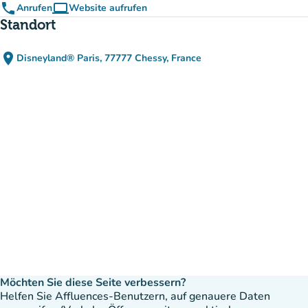
phone
computer
Anrufen
Website aufrufen
(new tab)
Standort
place
Disneyland® Paris, 77777 Chessy, France
(in Google Maps öffnen)
(new tab)
Möchten Sie diese Seite verbessern?
Helfen Sie Affluences-Benutzern, auf genauere Daten