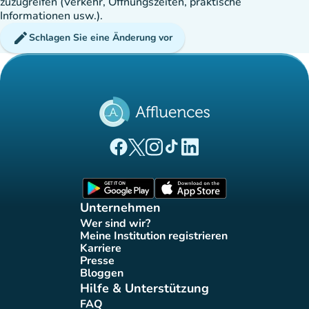
zuzugreifen (Verkehr, Öffnungszeiten, praktische
Informationen usw.).
edit
Schlagen Sie eine Änderung vor
(new tab)
(new tab)
(new tab)
(new tab)
(new tab)
Affluences Facebook-Seite
Affluences Twitter-Seite
Affluences Instagram-Seite
Affluences Tiktok-Seite
Affluences LinkedIn-Seit
(new tab)
(new tab)
Unternehmen
Wer sind wir?
(new tab)
Meine Institution registrieren
(new tab)
Karriere
(new tab)
Presse
(new tab)
Bloggen
(new tab)
Hilfe & Unterstützung
FAQ