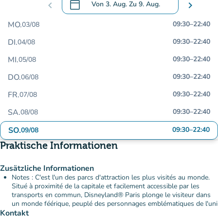
calendar_today
chevron_left
Von
3. Aug.
Zu
9. Aug.
chevron_right
.
Öffnen Sie den Kalender, um Daten zu än
MO.
09:30
–
22:40
03/08
DI.
09:30
–
22:40
04/08
MI.
09:30
–
22:40
05/08
DO.
09:30
–
22:40
06/08
FR.
09:30
–
22:40
07/08
SA.
09:30
–
22:40
08/08
SO.
09:30
–
22:40
09/08
Praktische Informationen
Zusätzliche Informationen
Notes : C'est l'un des parcs d'attraction les plus visités au monde.
Situé à proximité de la capitale et facilement accessible par les
transports en commun, Disneyland® Paris plonge le visiteur dans
un monde féérique, peuplé des personnages emblématiques de l'uni
Kontakt