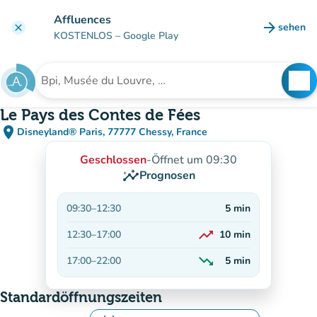
Gehe zum Hauptinhalt
Affluences
arrow_forward
sehen
clear
(new ta
KOSTENLOS
– Google Play
search
See
Suche nach einer Einrichtung
Le Pays des Contes de Fées
place
Disneyland® Paris, 77777 Chessy, France
(in Google Maps öffnen)
(new tab)
Geschlossen
-
Öffnet um 09:30
insights
Prognosen
09:30
–
12:30
5
min
trending_up
12:30
–
17:00
10
min
Auf dem Vormarsch
trending_down
17:00
–
22:00
5
min
Abnehmend
Standardöffnungszeiten