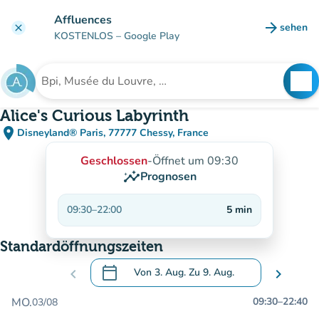
Gehe zum Hauptinhalt
Affluences
arrow_forward
sehen
clear
(new ta
KOSTENLOS
– Google Play
search
See
Suche nach einer Einrichtung
Alice's Curious Labyrinth
place
Disneyland® Paris, 77777 Chessy, France
(in Google Maps öffnen)
(new tab)
Geschlossen
-
Öffnet um 09:30
insights
Prognosen
09:30
–
22:00
5
min
Standardöffnungszeiten
calendar_today
chevron_left
Von
3. Aug.
Zu
9. Aug.
chevron_right
.
Öffnen Sie den Kalender, um Daten zu än
MO.
09:30
–
22:40
03/08