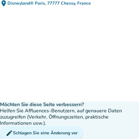
place
Disneyland® Paris, 77777 Chessy, France
(in Google Maps öffnen)
(new tab)
Möchten Sie diese Seite verbessern?
Helfen Sie Affluences-Benutzern, auf genauere Daten
zuzugreifen (Verkehr, Öffnungszeiten, praktische
Informationen usw.).
edit
Schlagen Sie eine Änderung vor