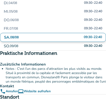
DI.
09:30
–
22:40
04/08
MI.
09:30
–
22:40
05/08
DO.
09:30
–
22:40
06/08
FR.
09:30
–
22:40
07/08
SA.
09:30
–
22:40
08/08
SO.
09:30
–
22:40
09/08
Praktische Informationen
Zusätzliche Informationen
Notes : C'est l'un des parcs d'attraction les plus visités au monde.
Situé à proximité de la capitale et facilement accessible par les
transports en commun, Disneyland® Paris plonge le visiteur dans
un monde féérique, peuplé des personnages emblématiques de l'uni
Kontakt
phone
computer
Anrufen
Website aufrufen
(new tab)
Standort