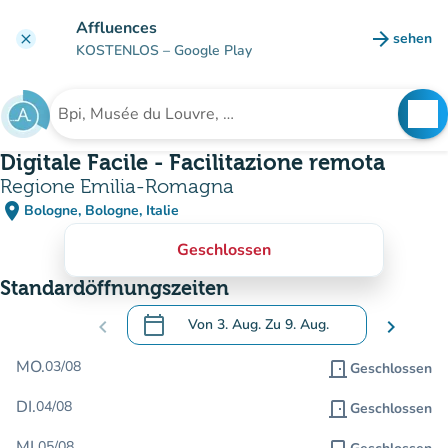
Gehe zum Hauptinhalt
Affluences
arrow_forward
sehen
clear
(new ta
KOSTENLOS
– Google Play
search
See
Suche nach einer Einrichtung
Digitale Facile - Facilitazione remota
Regione Emilia-Romagna
place
Bologne, Bologne, Italie
(in Google Maps öffnen)
(new tab)
Geschlossen
Standardöffnungszeiten
calendar_today
chevron_left
Von
3. Aug.
Zu
9. Aug.
chevron_right
.
Öffnen Sie den Kalender, um Daten zu än
MO.
03/08
door_front
Geschlossen
DI.
04/08
door_front
Geschlossen
MI.
05/08