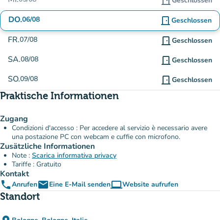
door_front
Geschlossen
DO.
06/08
door_front
Geschlossen
FR.
07/08
door_front
Geschlossen
SA.
08/08
door_front
Geschlossen
SO.
09/08
door_front
Geschlossen
Praktische Informationen
Zugang
Condizioni d'accesso : Per accedere al servizio è necessario avere
una postazione PC con webcam e cuffie con microfono.
Zusätzliche Informationen
Note :
Scarica informativa privacy
Tariffe : Gratuito
Kontakt
phone
email
computer
Anrufen
Eine E-Mail senden
Website aufrufen
(new tab)
Standort