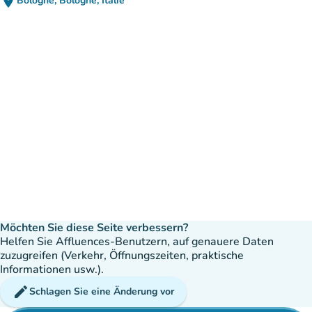
place
Bologne, Bologne, Italie
(in Google Maps öffnen)
(new tab)
Möchten Sie diese Seite verbessern?
Helfen Sie Affluences-Benutzern, auf genauere Daten
zuzugreifen (Verkehr, Öffnungszeiten, praktische
Informationen usw.).
edit
Schlagen Sie eine Änderung vor