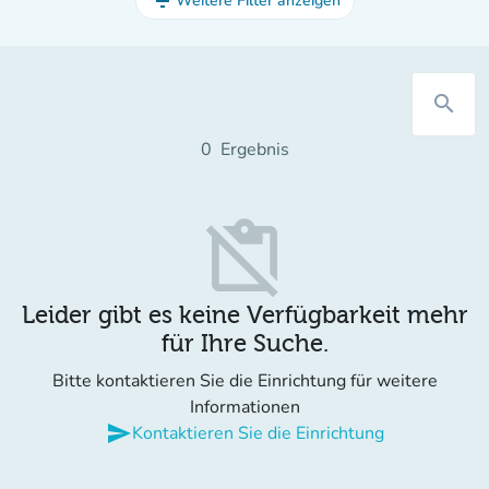
filter_list
Weitere Filter anzeigen
search
0
Ergebnis
content_paste_off
Leider gibt es keine Verfügbarkeit mehr
für Ihre Suche.
Bitte kontaktieren Sie die Einrichtung für weitere
Informationen
send
Kontaktieren Sie die Einrichtung