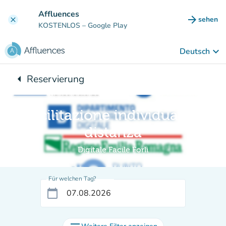
Gehe zum Hauptinhalt
Affluences
arrow_forward
sehen
clear
(new ta
KOSTENLOS
– Google Play
keyboard_arrow_down
Deutsch
arrow_left
Reservierung
Zurück zu:
Facilitazione individuale a
distanza
Digitale Facile Forlì
Für welchen Tag?
calendar_today