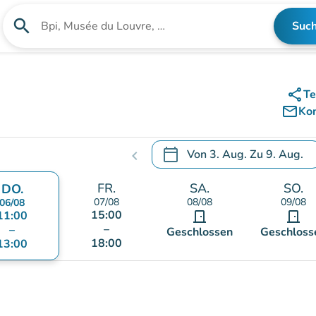
search
Suc
Suche nach einer Einrichtung
share
Te
mail_outline
Ko
calendar_today
Von
3. Aug.
Zu
9. Aug.
chevron_left
.
Öffnen Sie den Kalender, um
FR.
SA.
SO.
DO.
07/08
08/08
09/08
06/08
15:00
11:00
door_front
door_front
–
–
Geschlossen
Geschloss
18:00
13:00