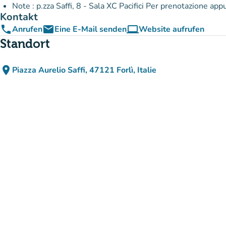
Note : p.zza Saffi, 8 - Sala XC Pacifici Per prenotazione
Kontakt
phone
email
computer
Anrufen
Eine E-Mail senden
Website aufrufen
(new tab)
Standort
place
Piazza Aurelio Saffi, 47121 Forlì, Italie
(in Google Maps öffnen)
(new tab)