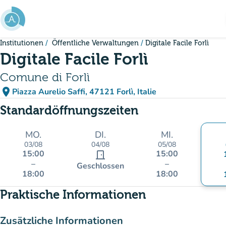
Gehe zum Hauptinhalt
Institutionen
Öffentliche Verwaltungen
Digitale Facile Forlì
Digitale Facile Forlì
Comune di Forlì
place
Piazza Aurelio Saffi, 47121 Forlì, Italie
(in Google Maps öffnen)
(new tab)
Standardöffnungszeiten
MO.
DI.
MI.
03/08
04/08
05/08
15:00
15:00
door_front
–
–
Geschlossen
18:00
18:00
Praktische Informationen
Zusätzliche Informationen