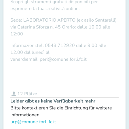
Scopri gli strumenti gratuiti disponibili per
esprimere la tua creatività online.
Sede:
LABORATORIO APERTO (ex asilo Santarelli)
via Caterina Sforza n. 45
Orario:
dalle 10:00 alle
12:00
Informazioni:
tel: 0543.712920 dalle 9.00 alle
12.00 dal lunedì al
venerdìemail:
peri@comune.forli.fc.it
person
12
Plätze
Leider gibt es keine Verfügbarkeit mehr
Bitte kontaktieren Sie die Einrichtung für weitere
Informationen
urp@comune.forli.fc.it