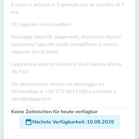
Il corso si articola in
1 giornata
con un incontro di
2
ore
.
IO: l’app dei servizi pubblici
Messaggi dalla PA, pagamenti, documenti digitali:
scopriamo l’app che vuole semplificare il nostro
rapporto con lo Stato.
Laboratorio Aperto Santarelli
Via Caterina Sforza,
45 Forlì
Per prenotazioni: inviare un messaggio su
WhatsaApp al
+39 375 9011558
o un'email a
neto@labaperti.it
Keine Zeitnischen für heute verfügbar
date_range
Nächste Verfügbarkeit
:
10.08.2026