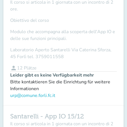
Il corso si articola in
1 giornata
con un incontro di
2
ore
.
Obiettivo del corso
Modulo che accompagna alla scoperta dell'App IO e
delle sue funzioni principali.
Laboratorio Aperto Santarelli
Via Caterina Sforza,
45 Forlì tel.
3759011558
person
12
Plätze
Leider gibt es keine Verfügbarkeit mehr
Bitte kontaktieren Sie die Einrichtung für weitere
Informationen
urp@comune.forli.fc.it
Santarelli - App IO 15/12
Il corso si articola in
1 giornata
con un incontro di
2