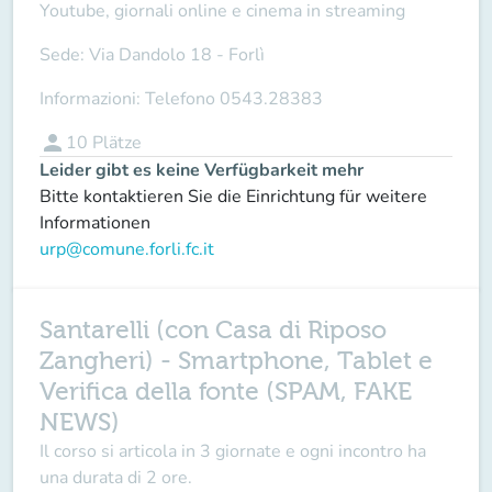
Youtube, giornali online e cinema in streaming
Sede:
Via Dandolo 18 - Forlì
Informazioni:
Telefono 0543.28383
person
10
Plätze
Leider gibt es keine Verfügbarkeit mehr
Bitte kontaktieren Sie die Einrichtung für weitere
Informationen
urp@comune.forli.fc.it
Santarelli (con Casa di Riposo
Zangheri) - Smartphone, Tablet e
Verifica della fonte (SPAM, FAKE
NEWS)
Il corso si articola in
3 giornate
e ogni incontro ha
una durata di
2 ore
.