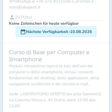
WhatsaApp al
+39 375 9011558
o un'email a
neto@labaperti.it
person
20
Plätze
Keine Zeitnischen für heute verfügbar
date_range
Nächste Verfügbarkeit
:
10.08.2026
Corso di Base per Computer e
Smartphone
Modulo introduttivo coprirà le basi dell'uso del
computer e dello smartphone, inclusi i concetti
fondamentali del desktop, delle applicazioni, della
navigazione su Internet e del servizio e-mail.
Sede:
LABORATORIO APERTO (ex asilo Santarelli)
via Caterina Sforza n. 45
Orario:
dalle 10:00 alle
12:00