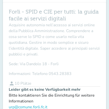
Forlì - SPID e CIE per tutti: la guida
facile ai servizi digitali
Acquisire autonomia nell’accesso ai servizi online
della Pubblica Amministrazione. Comprendere a
cosa serve lo SPID e come usarlo nella vita
quotidiana. Gestire in modo semplice e sicuro
l’identità digitale. Saper accedere ai principali servizi
pubblici e privati.
Sede:
Via Dandolo 18 - Forlì
Informazioni:
Telefono 0543.28383
person
10
Plätze
Leider gibt es keine Verfügbarkeit mehr
Bitte kontaktieren Sie die Einrichtung für weitere
Informationen
urp@comune.forli.fc.it