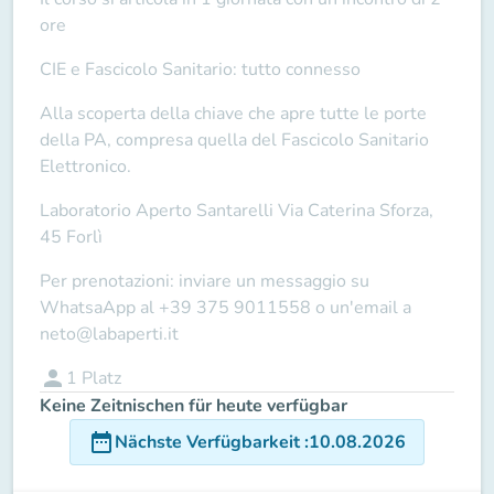
ore
CIE e Fascicolo Sanitario: tutto connesso
Alla scoperta della chiave che apre tutte le porte
della PA, compresa quella del Fascicolo Sanitario
Elettronico.
Laboratorio Aperto Santarelli
Via Caterina Sforza,
45 Forlì
Per prenotazioni: inviare un messaggio su
WhatsaApp al
+39 375 9011558
o un'email a
neto@labaperti.it
person
1
Platz
Keine Zeitnischen für heute verfügbar
date_range
Nächste Verfügbarkeit
:
10.08.2026