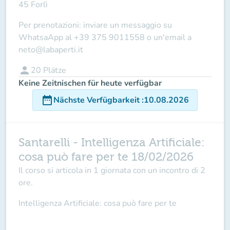
45 Forlì
Per prenotazioni: inviare un messaggio su
WhatsaApp al
+39 375 9011558
o un'email a
neto@labaperti.it
person
20
Plätze
Keine Zeitnischen für heute verfügbar
date_range
Nächste Verfügbarkeit
:
10.08.2026
Santarelli - Intelligenza Artificiale:
cosa può fare per te 18/02/2026
Il corso si articola in
1 giornata
con un incontro di
2
ore
.
Intelligenza Artificiale: cosa può fare per te