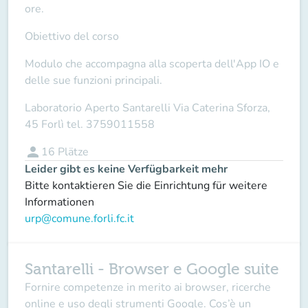
ore
.
Obiettivo del corso
Modulo che accompagna alla scoperta dell'App IO e
delle sue funzioni principali.
Laboratorio Aperto Santarelli
Via Caterina Sforza,
45 Forlì tel.
3759011558
person
16
Plätze
Leider gibt es keine Verfügbarkeit mehr
Bitte kontaktieren Sie die Einrichtung für weitere
Informationen
urp@comune.forli.fc.it
Santarelli - Browser e Google suite
Fornire competenze in merito ai browser, ricerche
online e uso degli strumenti Google. Cos’è un