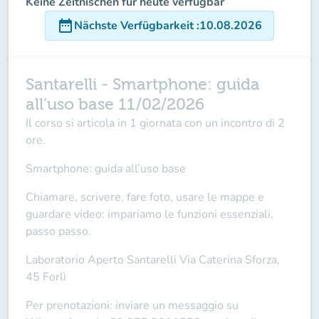
Keine Zeitnischen für heute verfügbar
date_range
Nächste Verfügbarkeit
:
10.08.2026
Santarelli - Smartphone: guida
all’uso base 11/02/2026
Il corso si articola in
1 giornata
con un incontro di
2
ore
.
Smartphone: guida all’uso base
Chiamare, scrivere, fare foto, usare le mappe e
guardare video: impariamo le funzioni essenziali,
passo passo.
Laboratorio Aperto Santarelli
Via Caterina Sforza,
45 Forlì
Per prenotazioni: inviare un messaggio su