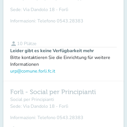
Sede:
Via Dandolo 18 - Forlì
Informazioni:
Telefono 0543.28383
person
10
Plätze
Leider gibt es keine Verfügbarkeit mehr
Bitte kontaktieren Sie die Einrichtung für weitere
Informationen
urp@comune.forli.fc.it
Forlì - Social per Principianti
Social per Principianti
Sede:
Via Dandolo 18 - Forlì
Informazioni:
Telefono 0543.28383