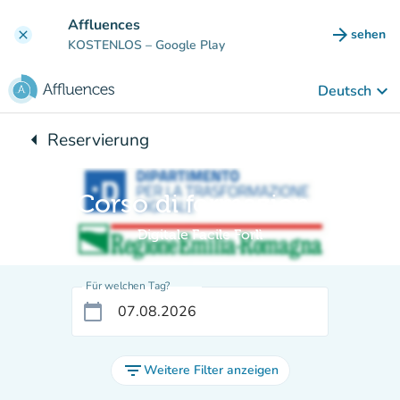
Gehe zum Hauptinhalt
Affluences
arrow_forward
sehen
clear
(new ta
KOSTENLOS
– Google Play
keyboard_arrow_down
Deutsch
arrow_left
Reservierung
Zurück zu:
Corso di formazione
Digitale Facile Forlì
Für welchen Tag?
calendar_today
filter_list
Weitere Filter anzeigen