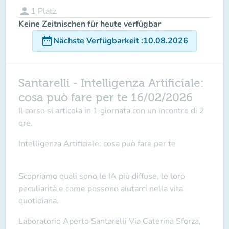
person
1
Platz
Keine Zeitnischen für heute verfügbar
date_range
Nächste Verfügbarkeit
:
10.08.2026
Santarelli - Intelligenza Artificiale:
cosa può fare per te 16/02/2026
Il corso si articola in
1 giornata
con un incontro di
2
ore
.
Intelligenza Artificiale: cosa può fare per te
Scopriamo quali sono le IA più diffuse, le loro
peculiarità e come possono aiutarci nella vita
quotidiana.
Laboratorio Aperto Santarelli
Via Caterina Sforza,