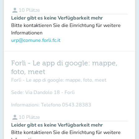
person
10
Plätze
Leider gibt es keine Verfügbarkeit mehr
Bitte kontaktieren Sie die Einrichtung für weitere
Informationen
urp@comune.forli.fc.it
Forlì - Le app di google: mappe,
foto, meet
Forlì - Le app di google: mappe, foto, meet
Sede:
Via Dandolo 18 - Forlì
Informazioni:
Telefono 0543.28383
person
10
Plätze
Leider gibt es keine Verfügbarkeit mehr
Bitte kontaktieren Sie die Einrichtung für weitere