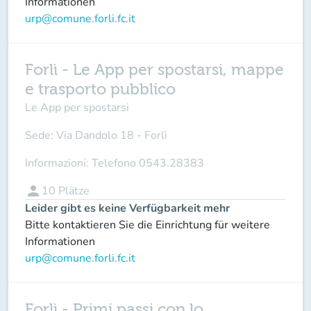
Informationen
urp@comune.forli.fc.it
Forlì - Le App per spostarsi, mappe
e trasporto pubblico
Le App per spostarsi
Sede:
Via Dandolo 18 - Forlì
Informazioni:
Telefono 0543.28383
person
10
Plätze
Leider gibt es keine Verfügbarkeit mehr
Bitte kontaktieren Sie die Einrichtung für weitere
Informationen
urp@comune.forli.fc.it
Forlì - Primi passi con lo