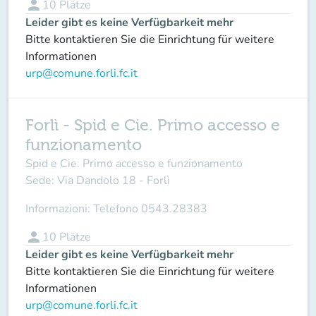
person
10
Plätze
Leider gibt es keine Verfügbarkeit mehr
Bitte kontaktieren Sie die Einrichtung für weitere
Informationen
urp@comune.forli.fc.it
Forlì - Spid e Cie. Primo accesso e
funzionamento
Spid e Cie. Primo accesso e funzionamento
Sede:
Via Dandolo 18 - Forlì
Informazioni:
Telefono 0543.28383
person
10
Plätze
Leider gibt es keine Verfügbarkeit mehr
Bitte kontaktieren Sie die Einrichtung für weitere
Informationen
urp@comune.forli.fc.it