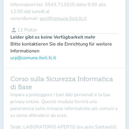
Informazioni:
tel: 0543.712920 dalle 9.00 alle
12.00 dal lunedì al
venerdìemail:
peri@comune.forli.fc.it
person
12
Plätze
Leider gibt es keine Verfügbarkeit mehr
Bitte kontaktieren Sie die Einrichtung für weitere
Informationen
urp@comune.forli.fc.it
Corso sulla Sicurezza Informatica
di Base
Impara a proteggere i tuoi dati personali e la tua
privacy online. Questo modulo fornirà una
panoramica sulle minacce informatiche più comuni e
su come difendersi da esse.
Sede:
LABORATORIO APERTO (ex asilo Santarelli)