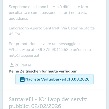
Scopriamo quali sono le IA più diffuse, le loro
peculiarità e come possono aiutarci nella vita
quotidiana.
Laboratorio Aperto Santarelli
Via Caterina Sforza,
45 Forlì
Per prenotazioni: inviare un messaggio su
WhatsaApp al
+39 375 9011558
o un'email a
neto@labaperti.it
person
20
Plätze
Keine Zeitnischen für heute verfügbar
date_range
Nächste Verfügbarkeit
:
10.08.2026
Santarelli - IO: l’app dei servizi
pubblici 02/02/2026