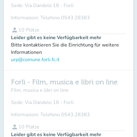
Sede:
Via Dandolo 18 - Forlì
Informazioni:
Telefono 0543.28383
person
10
Plätze
Leider gibt es keine Verfügbarkeit mehr
Bitte kontaktieren Sie die Einrichtung für weitere
Informationen
urp@comune.forli.fc.it
Forlì - Film, musica e libri on line
Film, musica e libri on line
Sede:
Via Dandolo 18 - Forlì
Informazioni:
Telefono 0543.28383
person
10
Plätze
Leider gibt es keine Verfügbarkeit mehr