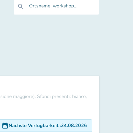
Ortsname, workshop...
search
sione maggiore). Sfondi presenti: bianco,
date_range
Nächste Verfügbarkeit
:
24.08.2026