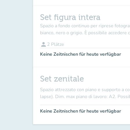
Set figura intera
Spazio a fondo continuo per riprese fotogra
bianco, nero o grigio. È possibile accedere c
person
2
Plätze
Keine Zeitnischen für heute verfügbar
Set zenitale
Spazio attrezzato con piano e supporto a col
lapse). Dim. max piano di lavoro: A2. Possib
Keine Zeitnischen für heute verfügbar