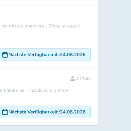
0 cm misura maggiore). Sfondi presenti:
date_range
Nächste Verfügbarkeit
:
24.08.2026
person
1
Platz
e (ideale per riproduzioni o time-
date_range
Nächste Verfügbarkeit
:
24.08.2026